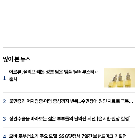
많이 본 뉴스
아르뷰, 올리브·레몬 성분 담은 앰플 ‘올레부스터+’
1
출시
2
불면증과 어지럼증·이명 증상까지 반복...수면장애 원인 치료로 극복해야
3
정관수술을 바라보는 젊은 부부들의 달라진 시선 [윤지환 원장 칼럼]
4
모바 로봇청소기 주요 모델, SSG닷컴서 7일간 브랜드마크 기획전