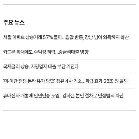
주요 뉴스
서울 아파트 상승거래 57% 돌파…집값 반등, 강남 넘어 외곽까지 확산
카드론 확대에도 수익성 하락…중금리대출 영향
국채금리 상승, 자영업자 대출 부담 커진다
'미·이란 전쟁 틈타 유가 담합' 정유 4사 기소…파급 효과 26조 원 달해
휴대전화 개통에 안면인증 도입...강화된 본인 절차로 민생범죄 차단