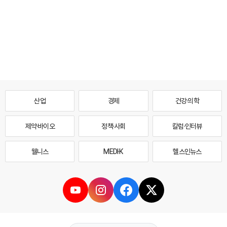
산업
경제
건강·의학
제약·바이오
정책·사회
칼럼·인터뷰
웰니스
MEDI·K
헬스인뉴스