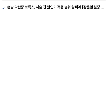
5
손발 다한증 보톡스, 시술 전 원인과 적용 범위 살펴야 [강윤일 원장 칼럼]