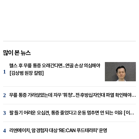
많이 본 뉴스
헬스 후 무릎 통증 오래간다면...연골 손상 의심해야
1
[김상범 원장 칼럼]
2
무릎 통증 가라앉았는데 자꾸 '휘청'...전·후방십자인대 파열 확인해야 [곽우경 원장 칼럼]
3
팔 들기 어려운 오십견, 통증 줄었다고 운동 멈추면 안 되는 이유 [이병욱 원장 칼럼]
4
리엔에이치, 암경험자 대상 ‘RE:CAN 푸드테라피’ 운영