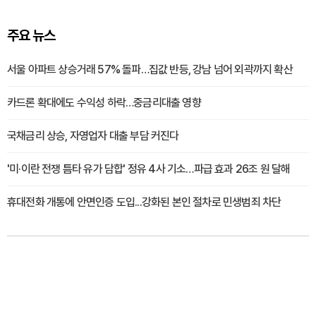
주요 뉴스
서울 아파트 상승거래 57% 돌파…집값 반등, 강남 넘어 외곽까지 확산
카드론 확대에도 수익성 하락…중금리대출 영향
국채금리 상승, 자영업자 대출 부담 커진다
'미·이란 전쟁 틈타 유가 담합' 정유 4사 기소…파급 효과 26조 원 달해
휴대전화 개통에 안면인증 도입...강화된 본인 절차로 민생범죄 차단