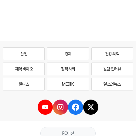
산업
경제
건강·의학
제약·바이오
정책·사회
칼럼·인터뷰
웰니스
MEDI·K
헬스인뉴스
PC버전