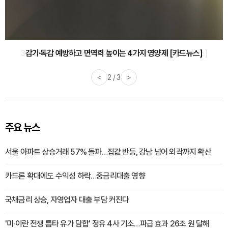
감기·독감 예방하고 면역력 높이는 4가지 영양제 [카드뉴스]
<
3 / 3
>
주요 뉴스
서울 아파트 상승거래 57% 돌파…집값 반등, 강남 넘어 외곽까지 확산
카드론 확대에도 수익성 하락…중금리대출 영향
국채금리 상승, 자영업자 대출 부담 커진다
'미·이란 전쟁 틈타 유가 담합' 정유 4사 기소…파급 효과 26조 원 달해