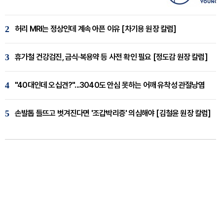
2
허리 MRI는 정상인데 계속 아픈 이유 [차기용 원장 칼럼]
3
휴가철 건강검진, 금식·복용약 등 사전 확인 필요 [정도감 원장 칼럼]
4
"40대인데 오십견?"...3040도 안심 못하는 어깨 유착성 관절낭염
5
손발톱 들뜨고 벗겨진다면 '조갑박리증' 의심해야 [김철윤 원장 칼럼]