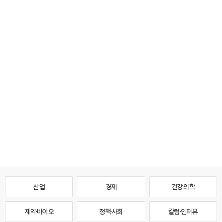
산업
경제
건강·의학
제약·바이오
정책·사회
칼럼·인터뷰