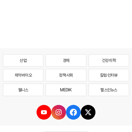
산업
경제
건강·의학
제약·바이오
정책·사회
칼럼·인터뷰
웰니스
MEDI·K
헬스인뉴스