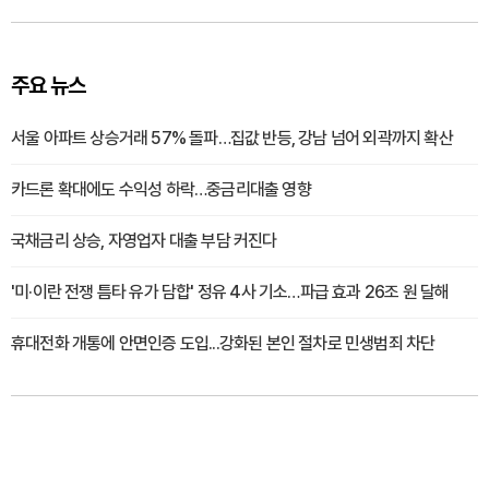
주요 뉴스
서울 아파트 상승거래 57% 돌파…집값 반등, 강남 넘어 외곽까지 확산
카드론 확대에도 수익성 하락…중금리대출 영향
국채금리 상승, 자영업자 대출 부담 커진다
'미·이란 전쟁 틈타 유가 담합' 정유 4사 기소…파급 효과 26조 원 달해
휴대전화 개통에 안면인증 도입...강화된 본인 절차로 민생범죄 차단