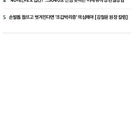
4
"40대인데 오십견?"...3040도 안심 못하는 어깨 유착성 관절낭염
5
손발톱 들뜨고 벗겨진다면 '조갑박리증' 의심해야 [김철윤 원장 칼럼]