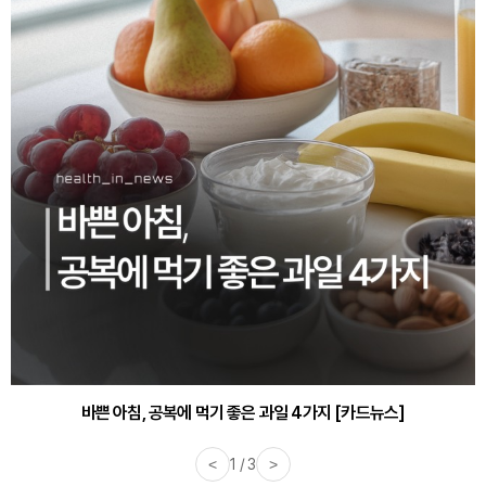
바쁜 아침, 공복에 먹기 좋은 과일 4가지 [카드뉴스]
<
1 / 3
>