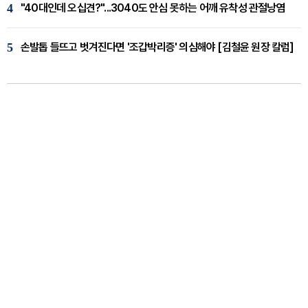
4
"40대인데 오십견?"...3040도 안심 못하는 어깨 유착성 관절낭염
5
손발톱 들뜨고 벗겨진다면 '조갑박리증' 의심해야 [김철윤 원장 칼럼]