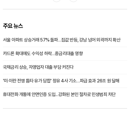
주요 뉴스
서울 아파트 상승거래 57% 돌파…집값 반등, 강남 넘어 외곽까지 확산
카드론 확대에도 수익성 하락…중금리대출 영향
국채금리 상승, 자영업자 대출 부담 커진다
'미·이란 전쟁 틈타 유가 담합' 정유 4사 기소…파급 효과 26조 원 달해
휴대전화 개통에 안면인증 도입...강화된 본인 절차로 민생범죄 차단