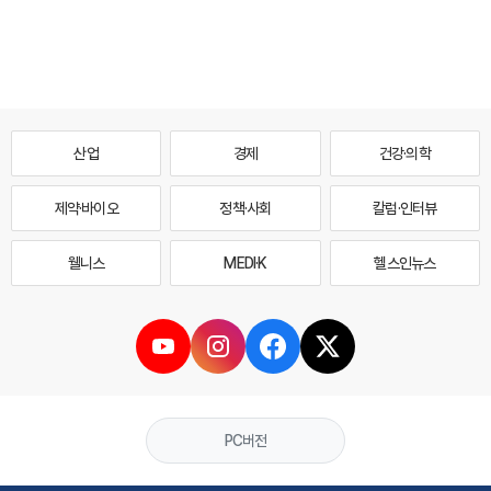
산업
경제
건강·의학
제약·바이오
정책·사회
칼럼·인터뷰
웰니스
MEDI·K
헬스인뉴스
PC버전