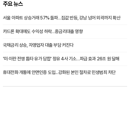
주요 뉴스
서울 아파트 상승거래 57% 돌파…집값 반등, 강남 넘어 외곽까지 확산
카드론 확대에도 수익성 하락…중금리대출 영향
국채금리 상승, 자영업자 대출 부담 커진다
'미·이란 전쟁 틈타 유가 담합' 정유 4사 기소…파급 효과 26조 원 달해
휴대전화 개통에 안면인증 도입...강화된 본인 절차로 민생범죄 차단