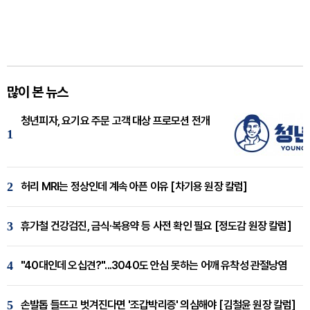
많이 본 뉴스
청년피자, 요기요 주문 고객 대상 프로모션 전개
1
2
허리 MRI는 정상인데 계속 아픈 이유 [차기용 원장 칼럼]
3
휴가철 건강검진, 금식·복용약 등 사전 확인 필요 [정도감 원장 칼럼]
4
"40대인데 오십견?"...3040도 안심 못하는 어깨 유착성 관절낭염
5
손발톱 들뜨고 벗겨진다면 '조갑박리증' 의심해야 [김철윤 원장 칼럼]