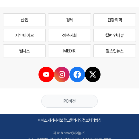
산업
경제
건강·의학
제약·바이오
정책·사회
칼럼·인터뷰
웰니스
MEDI·K
헬스인뉴스
PC버전
매체소개
기사제보
광고문의
개인정보처리방침
제호: hinews(하이뉴스)