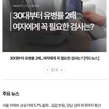
30대부터 유병률 2배...여자에게 꼭 필요한 검사는? [카드뉴스]
감기·독감 예방하고 면역력 높이는 4가지 영양제 [카드뉴스]
<
2 / 3
>
주요 뉴스
서울 아파트 상승거래 57% 돌파…집값 반등, 강남 넘어 외곽까지 확산