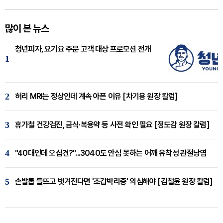
많이 본 뉴스
청년피자, 요기요 주문 고객 대상 프로모션 전개
1
2
허리 MRI는 정상인데 계속 아픈 이유 [차기용 원장 칼럼]
3
휴가철 건강검진, 금식·복용약 등 사전 확인 필요 [정도감 원장 칼럼]
4
"40대인데 오십견?"...3040도 안심 못하는 어깨 유착성 관절낭염
5
손발톱 들뜨고 벗겨진다면 '조갑박리증' 의심해야 [김철윤 원장 칼럼]