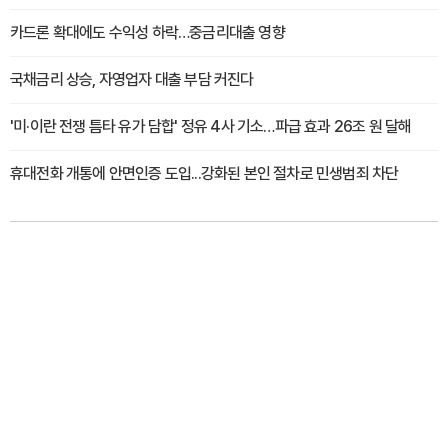
카드론 확대에도 수익성 하락…중금리대출 영향
국채금리 상승, 자영업자 대출 부담 커진다
'미·이란 전쟁 틈타 유가 담합' 정유 4사 기소…파급 효과 26조 원 달해
휴대전화 개통에 안면인증 도입...강화된 본인 절차로 민생범죄 차단