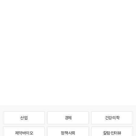
산업
경제
건강·의학
제약·바이오
정책·사회
칼럼·인터뷰