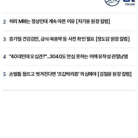
2
허리 MRI는 정상인데 계속 아픈 이유 [차기용 원장 칼럼]
3
휴가철 건강검진, 금식·복용약 등 사전 확인 필요 [정도감 원장 칼럼]
4
"40대인데 오십견?"...3040도 안심 못하는 어깨 유착성 관절낭염
5
손발톱 들뜨고 벗겨진다면 '조갑박리증' 의심해야 [김철윤 원장 칼럼]