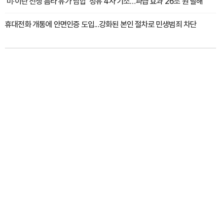
'미·이란 전쟁 틈타 유가 담합' 정유 4사 기소…파급 효과 26조 원 달해
휴대전화 개통에 안면인증 도입...강화된 본인 절차로 민생범죄 차단