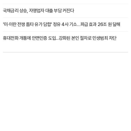
국채금리 상승, 자영업자 대출 부담 커진다
'미·이란 전쟁 틈타 유가 담합' 정유 4사 기소…파급 효과 26조 원 달해
휴대전화 개통에 안면인증 도입...강화된 본인 절차로 민생범죄 차단