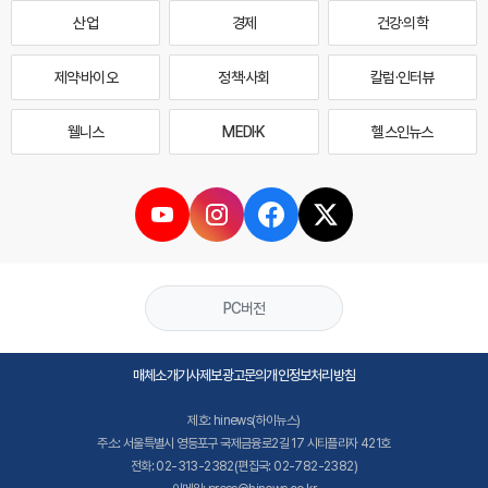
산업
경제
건강·의학
제약·바이오
정책·사회
칼럼·인터뷰
웰니스
MEDI·K
헬스인뉴스
PC버전
매체소개
기사제보
광고문의
개인정보처리방침
제호: hinews(하이뉴스)
주소: 서울특별시 영등포구 국제금융로2길 17 시티플라자 421호
전화: 02-313-2382(편집국: 02-782-2382)