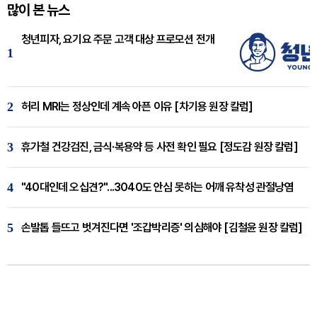
많이 본 뉴스
청년피자, 요기요 주문 고객 대상 프로모션 전개
1
2
허리 MRI는 정상인데 계속 아픈 이유 [차기용 원장 칼럼]
3
휴가철 건강검진, 금식·복용약 등 사전 확인 필요 [정도감 원장 칼럼]
4
"40대인데 오십견?"...3040도 안심 못하는 어깨 유착성 관절낭염
5
손발톱 들뜨고 벗겨진다면 '조갑박리증' 의심해야 [김철윤 원장 칼럼]