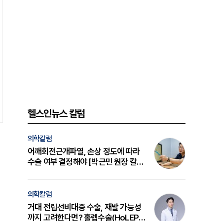
헬스인뉴스 칼럼
의학칼럼
어깨회전근개파열, 손상 정도에 따라
수술 여부 결정해야 [박근민 원장 칼
럼]
의학칼럼
거대 전립선비대증 수술, 재발 가능성
까지 고려한다면? 홀렙수술(HoLEP)