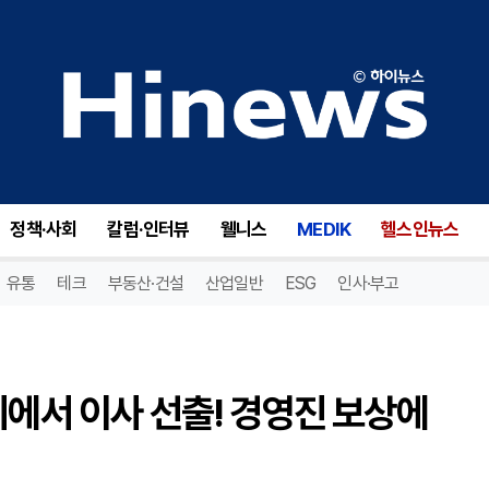
프레시웍스(FRSH), 주주총회에서 이사 선출! 경영진 보상에 대한 찬반 투표 결과 공개!
정책·사회
칼럼·인터뷰
웰니스
MEDIK
헬스인뉴스
유통
테크
부동산·건설
산업일반
ESG
인사·부고
회에서 이사 선출! 경영진 보상에