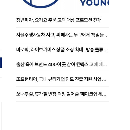
청년피자, 요기요 주문 고객 대상 프로모션 전개
자율주행자동차 사고, 피해자는 누구에게 책임을 물을 수 있을까
바로픽, 라이브커머스 상품 소싱 확대...방송·물류 원스톱 지원 강화
출산·육아 브랜드 400여 곳 참여 킨텍스 코베 베이비페어 개막
조프런티어, 국내 뷰티기업 인도 진출 지원 사업 추진
쏘내추럴, 휴가철 번짐 걱정 덜어줄 '메이크업 세팅 멀티 매직 실러' 제안