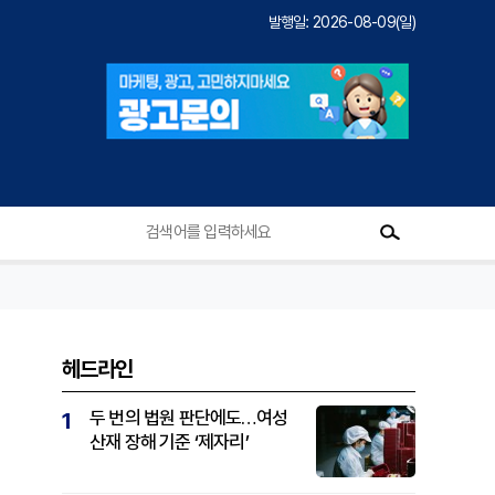
발행일: 2026-08-09(일)
헤드라인
두 번의 법원 판단에도…여성
1
산재 장해 기준 ‘제자리’