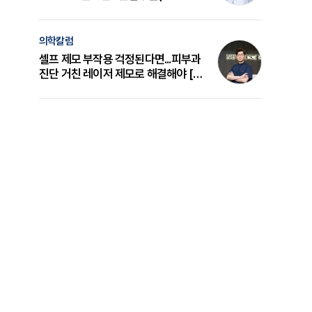
의 원리와 선택 기준 [길건 원장 칼럼]
의학칼럼
셀프 제모 부작용 걱정된다면...피부과
진단 거친 레이저 제모로 해결해야 [변
준석 원장 칼럼]