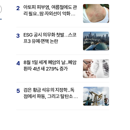
아토피 피부염, 여름철에도 관
2
리 필요...땀·자외선이 악화 요
인
ESG 공시 의무화 첫발…스코
3
프3 유예·면책 논란
8월 1일 세계 폐암의 날...폐암
4
환자 4년 새 27.9% 증가
검은 황금 석유의 지정학...독
5
점에서 파동, 그리고 탈탄소 패
권까지