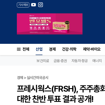
기사제보
전체
산업
경제
건강·의학
제약·바이오
보건의료
금융·증권
자동차·항공
에너지
경제 > 실시간미국공시
프레시웍스(FRSH), 주주총
대한 찬반 투표 결과 공개!