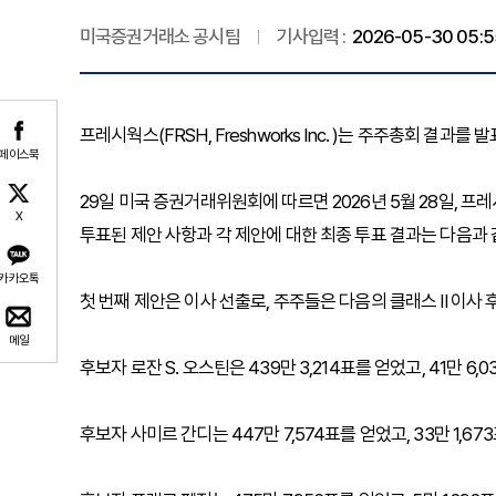
미국증권거래소 공시팀
기사입력 :
2026-05-30 05:5
프레시웍스(FRSH, Freshworks Inc. )는 주주총회 결과를 
페이스북
29일 미국 증권거래위원회에 따르면 2026년 5월 28일, 
X
투표된 제안 사항과 각 제안에 대한 최종 투표 결과는 다음과 
카카오톡
첫 번째 제안은 이사 선출로, 주주들은 다음의 클래스 II 이사
메일
후보자 로잔 S. 오스틴은 439만 3,214표를 얻었고, 41만 6
후보자 사미르 간디는 447만 7,574표를 얻었고, 33만 1,6