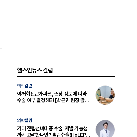
헬스인뉴스 칼럼
의학칼럼
어깨회전근개파열, 손상 정도에 따라
수술 여부 결정해야 [박근민 원장 칼
럼]
의학칼럼
거대 전립선비대증 수술, 재발 가능성
까지 고려한다면? 홀렙수술(HoLEP)