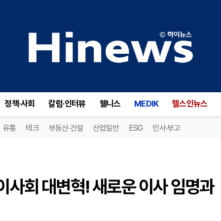
베니텍 바이오파머(BNTC), 이사회 대변혁! 새로운 이사 임명과 사임의 이면은?
정책·사회
칼럼·인터뷰
웰니스
MEDIK
헬스인뉴스
유통
테크
부동산·건설
산업일반
ESG
인사·부고
 이사회 대변혁! 새로운 이사 임명과