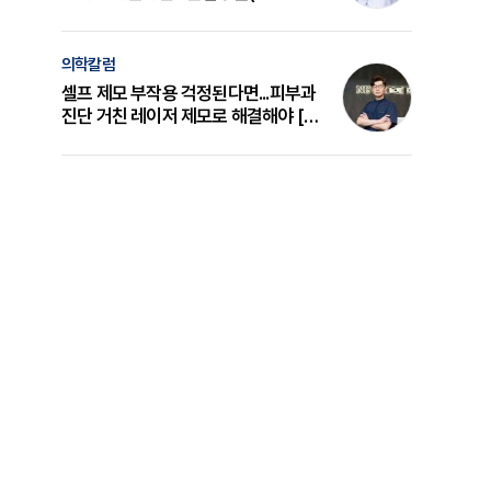
의 원리와 선택 기준 [길건 원장 칼럼]
의학칼럼
셀프 제모 부작용 걱정된다면...피부과
진단 거친 레이저 제모로 해결해야 [변
준석 원장 칼럼]