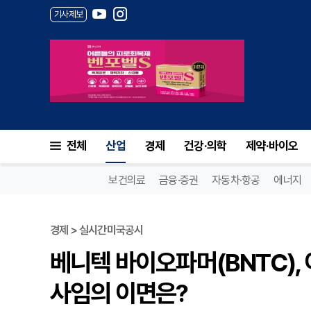
기사제보
전체
산업
경제
건강·의학
제약·바이오
보건의료
금융·증권
자동차·항공
에너지
경제 > 실시간미국공시
베니텍 바이오파머(BNTC),
사임의 이면은?