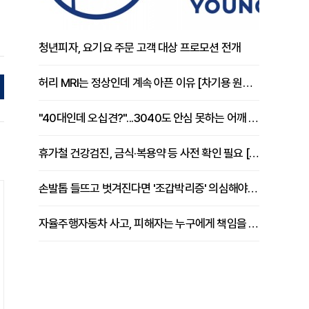
청년피자, 요기요 주문 고객 대상 프로모션 전개
허리 MRI는 정상인데 계속 아픈 이유 [차기용 원장 칼럼]
"40대인데 오십견?"...3040도 안심 못하는 어깨 유착성 관절낭염
휴가철 건강검진, 금식·복용약 등 사전 확인 필요 [정도감 원장 칼럼]
손발톱 들뜨고 벗겨진다면 '조갑박리증' 의심해야 [김철윤 원장 칼럼]
자율주행자동차 사고, 피해자는 누구에게 책임을 물을 수 있을까