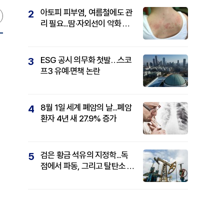
아토피 피부염, 여름철에도 관
2
리 필요...땀·자외선이 악화 요
인
ESG 공시 의무화 첫발…스코
3
프3 유예·면책 논란
8월 1일 세계 폐암의 날...폐암
4
환자 4년 새 27.9% 증가
검은 황금 석유의 지정학...독
5
점에서 파동, 그리고 탈탄소 패
권까지