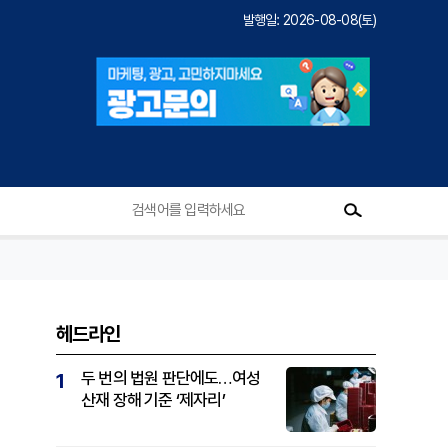
발행일: 2026-08-08(토)
헤드라인
두 번의 법원 판단에도…여성
1
산재 장해 기준 ‘제자리’