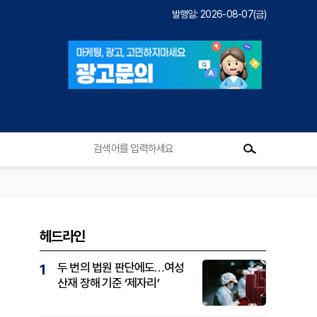
발행일: 2026-08-07(금)
헤드라인
두 번의 법원 판단에도…여성
1
산재 장해 기준 ‘제자리’