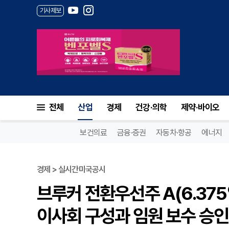
기사제보
전체
산업
경제
건강·의학
제약·바이오
보건의료
금융·증권
자동차·항공
에너지
경제 > 실시간미국공시
브루커 전환우선주 A(6.375
이사회 구성과 임원 보수 승인