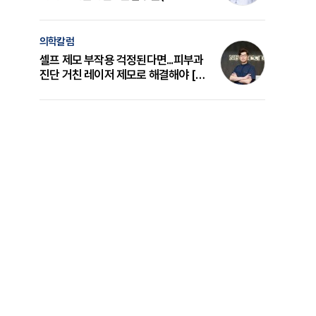
의 원리와 선택 기준 [길건 원장 칼럼]
의학칼럼
셀프 제모 부작용 걱정된다면...피부과
진단 거친 레이저 제모로 해결해야 [변
준석 원장 칼럼]