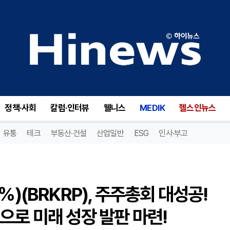
브루커 전환우선주 A(6.375%)(BRKRP), 주주총회 대성공! 이사회 구성과 임원 보수 승인으로 미래 성장 발판 마련!
정책·사회
칼럼·인터뷰
웰니스
MEDIK
헬스인뉴스
유통
테크
부동산·건설
산업일반
ESG
인사·부고
%)(BRKRP), 주주총회 대성공!
으로 미래 성장 발판 마련!