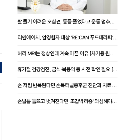
팔 들기 어려운 오십견, 통증 줄었다고 운동 멈추면 안 되는 이유 [이병욱 원장 칼럼]
리엔에이치, 암경험자 대상 ‘RE:CAN 푸드테라피’ 운영
허리 MRI는 정상인데 계속 아픈 이유 [차기용 원장 칼럼]
휴가철 건강검진, 금식·복용약 등 사전 확인 필요 [정도감 원장 칼럼]
손 저림 반복된다면 손목터널증후군 진단과 치료 시기 살펴야 [김동현 원장 칼럼]
손발톱 들뜨고 벗겨진다면 '조갑박리증' 의심해야 [김철윤 원장 칼럼]