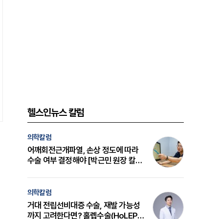
헬스인뉴스 칼럼
의학칼럼
어깨회전근개파열, 손상 정도에 따라
수술 여부 결정해야 [박근민 원장 칼
럼]
의학칼럼
거대 전립선비대증 수술, 재발 가능성
까지 고려한다면? 홀렙수술(HoLEP)