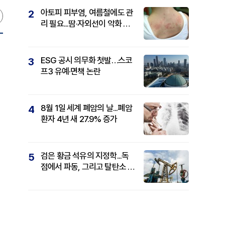
아토피 피부염, 여름철에도 관
2
리 필요...땀·자외선이 악화 요
인
ESG 공시 의무화 첫발…스코
3
프3 유예·면책 논란
8월 1일 세계 폐암의 날...폐암
4
환자 4년 새 27.9% 증가
검은 황금 석유의 지정학...독
5
점에서 파동, 그리고 탈탄소 패
권까지