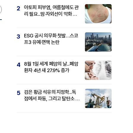
아토피 피부염, 여름철에도 관
2
리 필요...땀·자외선이 악화 요
인
ESG 공시 의무화 첫발…스코
3
프3 유예·면책 논란
8월 1일 세계 폐암의 날...폐암
4
환자 4년 새 27.9% 증가
검은 황금 석유의 지정학...독
5
점에서 파동, 그리고 탈탄소 패
권까지