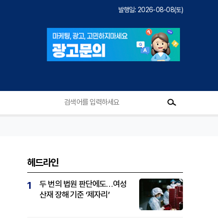
발행일: 2026-08-08(토)
헤드라인
두 번의 법원 판단에도…여성
1
산재 장해 기준 ‘제자리’