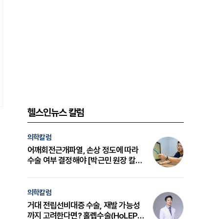
헬스인뉴스 칼럼
의학칼럼
어깨회전근개파열, 손상 정도에 따라
수술 여부 결정해야 [박근민 원장 칼
럼]
의학칼럼
거대 전립선비대증 수술, 재발 가능성
까지 고려한다면? 홀렙수술(HoLEP)