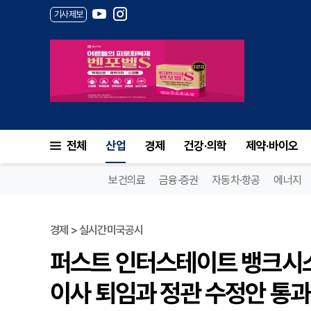
기사제보
전체
산업
경제
건강·의학
제약·바이오
보건의료
금융·증권
자동차·항공
에너지
경제 > 실시간미국공시
퍼스트 인터스테이트 뱅크시스템(
이사 퇴임과 정관 수정안 통과