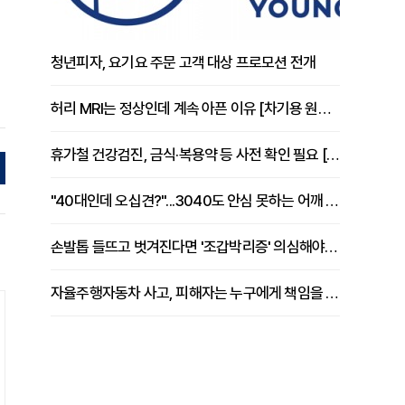
청년피자, 요기요 주문 고객 대상 프로모션 전개
허리 MRI는 정상인데 계속 아픈 이유 [차기용 원장 칼럼]
휴가철 건강검진, 금식·복용약 등 사전 확인 필요 [정도감 원장 칼럼]
"40대인데 오십견?"...3040도 안심 못하는 어깨 유착성 관절낭염
손발톱 들뜨고 벗겨진다면 '조갑박리증' 의심해야 [김철윤 원장 칼럼]
자율주행자동차 사고, 피해자는 누구에게 책임을 물을 수 있을까