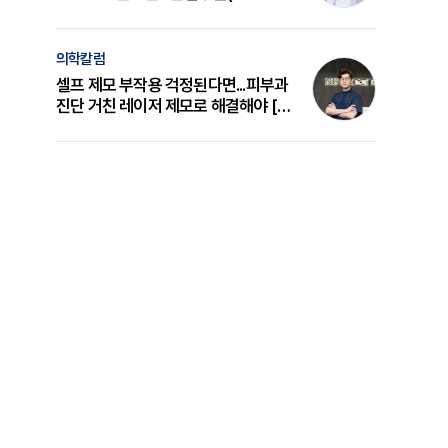
의 원리와 선택 기준 [길건 원장 칼럼]
의학칼럼
셀프 제모 부작용 걱정된다면...피부과
진단 거친 레이저 제모로 해결해야 [변
준석 원장 칼럼]