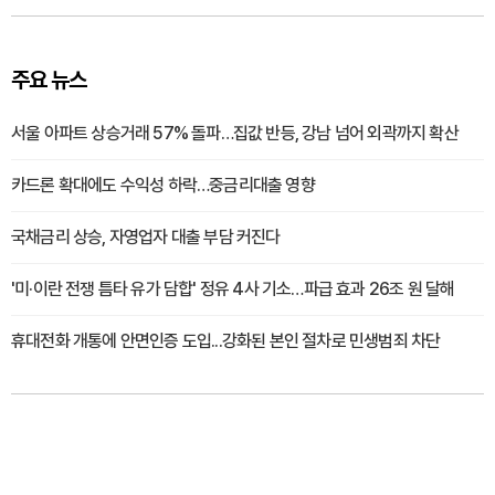
주요 뉴스
서울 아파트 상승거래 57% 돌파…집값 반등, 강남 넘어 외곽까지 확산
카드론 확대에도 수익성 하락…중금리대출 영향
국채금리 상승, 자영업자 대출 부담 커진다
'미·이란 전쟁 틈타 유가 담합' 정유 4사 기소…파급 효과 26조 원 달해
휴대전화 개통에 안면인증 도입...강화된 본인 절차로 민생범죄 차단