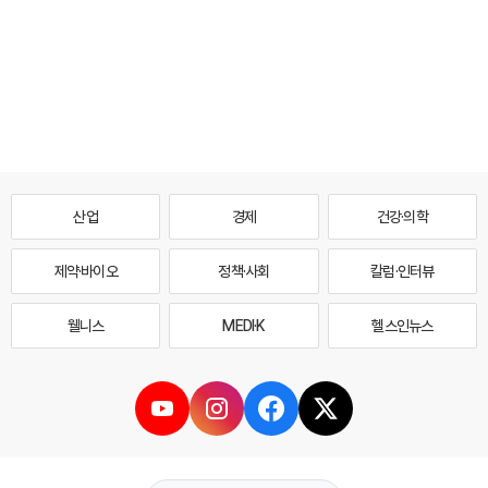
산업
경제
건강·의학
제약·바이오
정책·사회
칼럼·인터뷰
웰니스
MEDI·K
헬스인뉴스