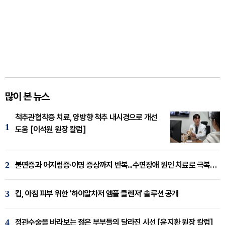
많이 본 뉴스
척추관협착증 치료, 양방향 척추 내시경으로 개선
1
도움 [이석원 원장 칼럼]
2
불면증과 어지럼증·이명 증상까지 반복...수면장애 원인 치료로 극복해야
3
킵, 아침 피부 위한 '하이알차저 앰플 클렌저' 솔루션 공개
4
정관수술을 바라보는 젊은 부부들의 달라진 시선 [윤지환 원장 칼럼]