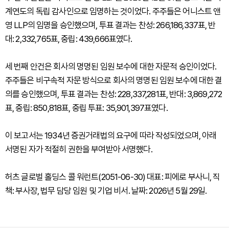
계연도의 독립 감사인으로 임명하는 것이었다. 주주들은 어니스트 앤
영 LLP의 임명을 승인했으며, 투표 결과는 찬성: 266,186,337표, 반
대: 2,332,765표, 중립: 439,666표였다.
세 번째 안건은 회사의 명명된 임원 보수에 대한 자문적 승인이었다.
주주들은 비구속적 자문 방식으로 회사의 명명된 임원 보수에 대한 결
의를 승인했으며, 투표 결과는 찬성: 228,337,281표, 반대: 3,869,272
표, 중립: 850,818표, 중립 투표: 35,901,397표였다.
이 보고서는 1934년 증권거래법의 요구에 따라 작성되었으며, 아래
서명된 자가 적절히 권한을 부여받아 서명했다.
허츠 글로벌 홀딩스 콜 워런트(2051-06-30) 대표: 피에로 부사니, 직
책: 부사장, 법무 담당 임원 및 기업 비서. 날짜: 2026년 5월 29일.