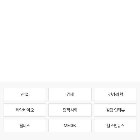
산업
경제
건강·의학
제약·바이오
정책·사회
칼럼·인터뷰
웰니스
MEDI·K
헬스인뉴스