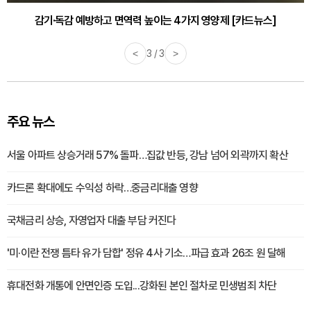
감기·독감 예방하고 면역력 높이는 4가지 영양제 [카드뉴스]
<
3 / 3
>
주요 뉴스
서울 아파트 상승거래 57% 돌파…집값 반등, 강남 넘어 외곽까지 확산
카드론 확대에도 수익성 하락…중금리대출 영향
국채금리 상승, 자영업자 대출 부담 커진다
'미·이란 전쟁 틈타 유가 담합' 정유 4사 기소…파급 효과 26조 원 달해
휴대전화 개통에 안면인증 도입...강화된 본인 절차로 민생범죄 차단