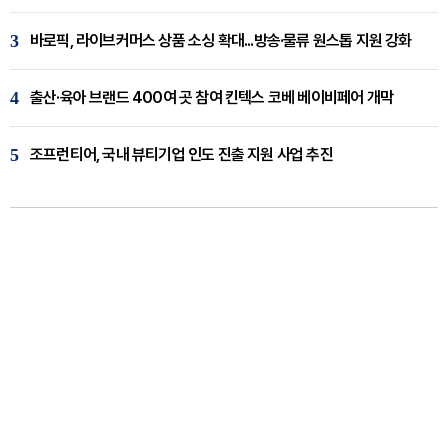
3
바로픽, 라이브커머스 상품 소싱 확대...방송·물류 원스톱 지원 강화
4
출산·육아 브랜드 400여 곳 참여 킨텍스 코베 베이비페어 개막
5
조프런티어, 국내 뷰티기업 인도 진출 지원 사업 추진