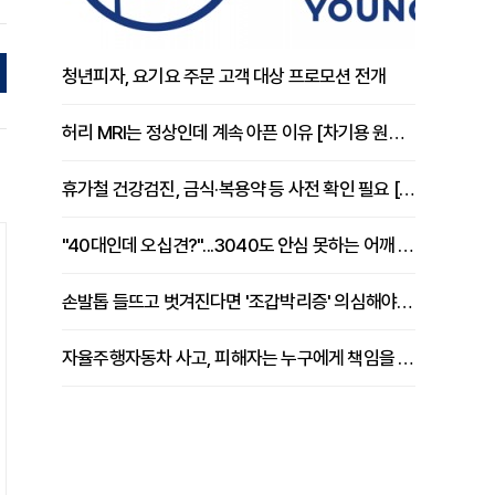
청년피자, 요기요 주문 고객 대상 프로모션 전개
허리 MRI는 정상인데 계속 아픈 이유 [차기용 원장 칼럼]
휴가철 건강검진, 금식·복용약 등 사전 확인 필요 [정도감 원장 칼럼]
"40대인데 오십견?"...3040도 안심 못하는 어깨 유착성 관절낭염
손발톱 들뜨고 벗겨진다면 '조갑박리증' 의심해야 [김철윤 원장 칼럼]
자율주행자동차 사고, 피해자는 누구에게 책임을 물을 수 있을까