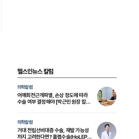
헬스인뉴스 칼럼
의학칼럼
어깨회전근개파열, 손상 정도에 따라
수술 여부 결정해야 [박근민 원장 칼
럼]
의학칼럼
거대 전립선비대증 수술, 재발 가능성
까지 고려한다면? 홀렙수술(HoLEP)