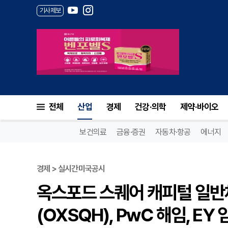
기사제보
전체
산업
경제
건강·의학
제약·바이오
보건의료
금융·증권
자동차·항공
에너지
경제 > 실시간미국공시
옥스포드 스퀘어 캐피털 일반채권
(OXSQH), PwC 해임, E