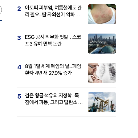
아토피 피부염, 여름철에도 관
2
리 필요...땀·자외선이 악화 요
인
ESG 공시 의무화 첫발…스코
3
프3 유예·면책 논란
8월 1일 세계 폐암의 날...폐암
4
환자 4년 새 27.9% 증가
검은 황금 석유의 지정학...독
5
점에서 파동, 그리고 탈탄소 패
권까지