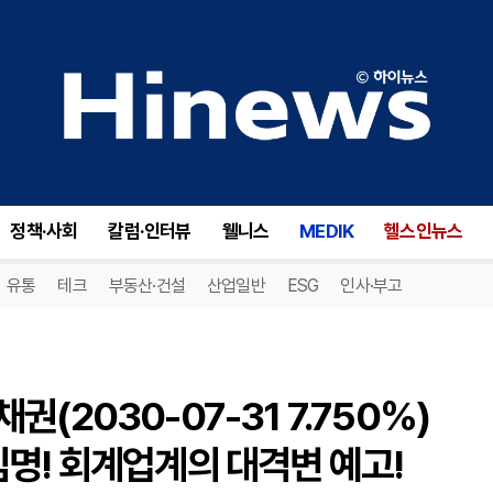
옥스포드 스퀘어 캐피털 일반채권(2030-07-31 7.750%)(OXSQH), PwC 해임, EY 임명! 회계업계의 대격변 예고!
정책·사회
칼럼·인터뷰
웰니스
MEDIK
헬스인뉴스
유통
테크
부동산·건설
산업일반
ESG
인사·부고
(2030-07-31 7.750%)
Y 임명! 회계업계의 대격변 예고!