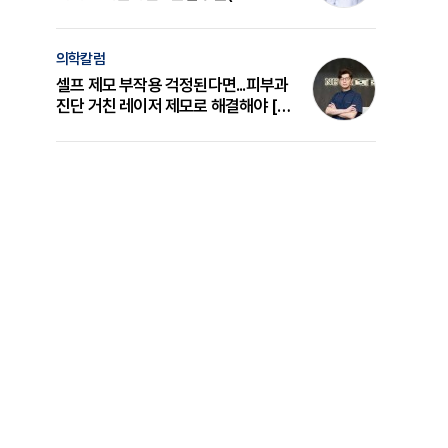
의 원리와 선택 기준 [길건 원장 칼럼]
의학칼럼
셀프 제모 부작용 걱정된다면...피부과
진단 거친 레이저 제모로 해결해야 [변
준석 원장 칼럼]