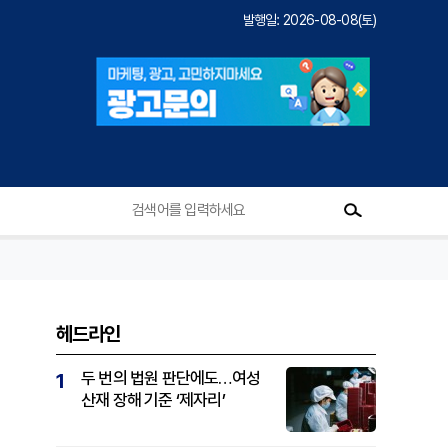
발행일: 2026-08-08(토)
헤드라인
두 번의 법원 판단에도…여성
1
산재 장해 기준 ‘제자리’