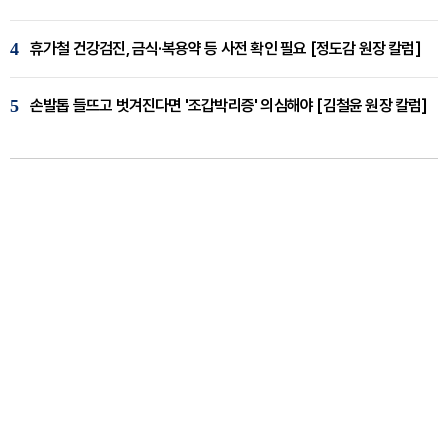
4
휴가철 건강검진, 금식·복용약 등 사전 확인 필요 [정도감 원장 칼럼]
5
손발톱 들뜨고 벗겨진다면 '조갑박리증' 의심해야 [김철윤 원장 칼럼]