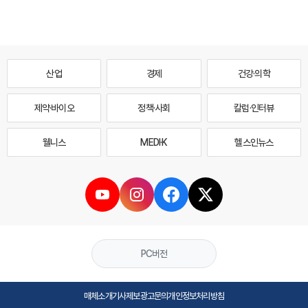
산업
경제
건강·의학
제약·바이오
정책·사회
칼럼·인터뷰
웰니스
MEDI·K
헬스인뉴스
PC버전
매체소개
기사제보
광고문의
개인정보처리방침