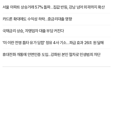
서울 아파트 상승거래 57% 돌파…집값 반등, 강남 넘어 외곽까지 확산
카드론 확대에도 수익성 하락…중금리대출 영향
국채금리 상승, 자영업자 대출 부담 커진다
'미·이란 전쟁 틈타 유가 담합' 정유 4사 기소…파급 효과 26조 원 달해
휴대전화 개통에 안면인증 도입...강화된 본인 절차로 민생범죄 차단