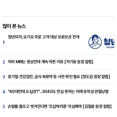
많이 본 뉴스
청년피자, 요기요 주문 고객 대상 프로모션 전개
1
2
허리 MRI는 정상인데 계속 아픈 이유 [차기용 원장 칼럼]
3
휴가철 건강검진, 금식·복용약 등 사전 확인 필요 [정도감 원장 칼럼]
4
"40대인데 오십견?"...3040도 안심 못하는 어깨 유착성 관절낭염
5
손발톱 들뜨고 벗겨진다면 '조갑박리증' 의심해야 [김철윤 원장 칼럼]