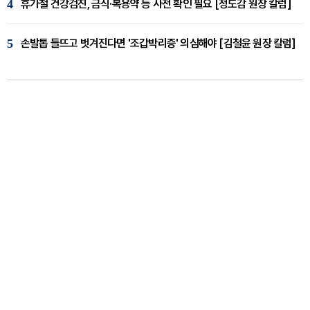
4
휴가철 건강검진, 금식·복용약 등 사전 확인 필요 [정도감 원장 칼럼]
5
손발톱 들뜨고 벗겨진다면 '조갑박리증' 의심해야 [김철윤 원장 칼럼]