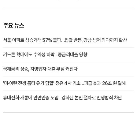
주요 뉴스
서울 아파트 상승거래 57% 돌파…집값 반등, 강남 넘어 외곽까지 확산
카드론 확대에도 수익성 하락…중금리대출 영향
국채금리 상승, 자영업자 대출 부담 커진다
'미·이란 전쟁 틈타 유가 담합' 정유 4사 기소…파급 효과 26조 원 달해
휴대전화 개통에 안면인증 도입...강화된 본인 절차로 민생범죄 차단