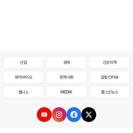
산업
경제
건강·의학
제약·바이오
정책·사회
칼럼·인터뷰
웰니스
MEDI·K
헬스인뉴스