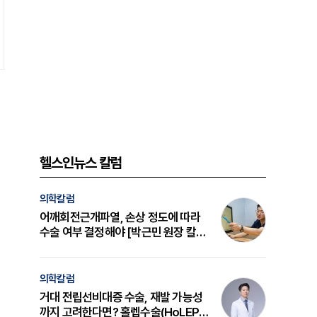
헬스인뉴스 칼럼
의학칼럼
어깨회전근개파열, 손상 정도에 따라
수술 여부 결정해야 [박근민 원장 칼
럼]
의학칼럼
거대 전립선비대증 수술, 재발 가능성
까지 고려한다면? 홀렙수술(HoLEP)