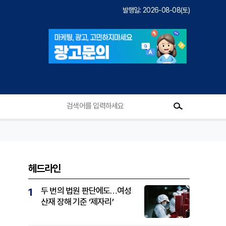
발행일: 2026-08-08(토)
헤드라인
두 번의 법원 판단에도…여성
1
산재 장해 기준 ‘제자리’