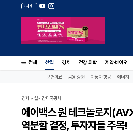
기사제보
전체
산업
경제
건강·의학
제약·바이오
보건의료
금융·증권
자동차·항공
에너지
경제 > 실시간미국공시
에이백스 원 테크놀로지(AVX
역분할 결정, 투자자들 주목!