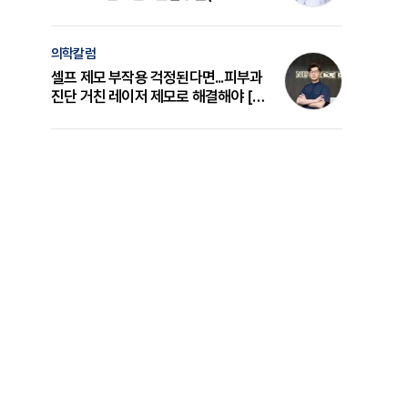
의 원리와 선택 기준 [길건 원장 칼럼]
의학칼럼
셀프 제모 부작용 걱정된다면...피부과
진단 거친 레이저 제모로 해결해야 [변
준석 원장 칼럼]