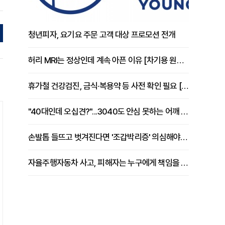
청년피자, 요기요 주문 고객 대상 프로모션 전개
허리 MRI는 정상인데 계속 아픈 이유 [차기용 원장 칼럼]
휴가철 건강검진, 금식·복용약 등 사전 확인 필요 [정도감 원장 칼럼]
"40대인데 오십견?"...3040도 안심 못하는 어깨 유착성 관절낭염
손발톱 들뜨고 벗겨진다면 '조갑박리증' 의심해야 [김철윤 원장 칼럼]
자율주행자동차 사고, 피해자는 누구에게 책임을 물을 수 있을까