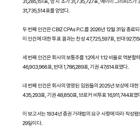
31,285,151표, 영 치 초가 31,735,727표, 에이미 그리피스
31,735,514표를 얻었다.
두 번째 안건은 CBIZ CPAs P.C.를 2026년 12월 31
이 안건에 대한 투표 결과는 찬성 47,725,597표, 반대 927,15
세 번째 안건은 회사의 보통주를 1:2에서 1:12 비율로 역분
46,903,966표, 반대 1,786,289표, 기권 47,614표였다.
네 번째 안건은 회사의 명명된 임원들의 2025년 보상에 대한 자
435,293표, 기권 48,850표, 브로커 비투표 16,911,744표였
이 보고서는 1934년 증권 거래법의 요구 사항에 따라 작성됐으
29일이다.