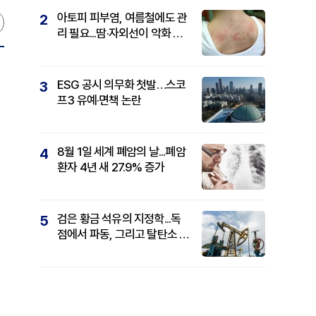
아토피 피부염, 여름철에도 관
2
리 필요...땀·자외선이 악화 요
인
ESG 공시 의무화 첫발…스코
3
프3 유예·면책 논란
8월 1일 세계 폐암의 날...폐암
4
환자 4년 새 27.9% 증가
서
검은 황금 석유의 지정학...독
5
점에서 파동, 그리고 탈탄소 패
권까지