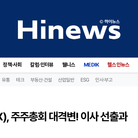
에이백스 원 테크놀로지(AVX), 주주총회 대격변! 이사 선출과 역분할 결정, 투자자들 주목!
정책·사회
칼럼·인터뷰
웰니스
MEDIK
헬스인뉴스
유통
테크
부동산·건설
산업일반
ESG
인사·부고
), 주주총회 대격변! 이사 선출과