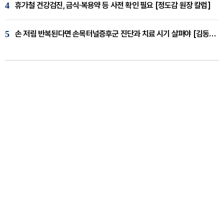
4
휴가철 건강검진, 금식·복용약 등 사전 확인 필요 [정도감 원장 칼럼]
5
손 저림 반복된다면 손목터널증후군 진단과 치료 시기 살펴야 [김동현 원장 칼럼]