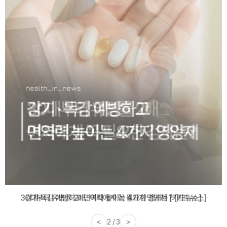
감기·독감 예방하고 면역력 높이는 4가지 영양제 [카드뉴스]
<
3 / 3
>