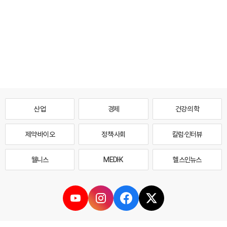
산업
경제
건강·의학
제약·바이오
정책·사회
칼럼·인터뷰
웰니스
MEDI·K
헬스인뉴스