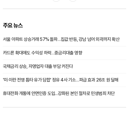
주요 뉴스
서울 아파트 상승거래 57% 돌파…집값 반등, 강남 넘어 외곽까지 확산
카드론 확대에도 수익성 하락…중금리대출 영향
국채금리 상승, 자영업자 대출 부담 커진다
'미·이란 전쟁 틈타 유가 담합' 정유 4사 기소…파급 효과 26조 원 달해
휴대전화 개통에 안면인증 도입...강화된 본인 절차로 민생범죄 차단