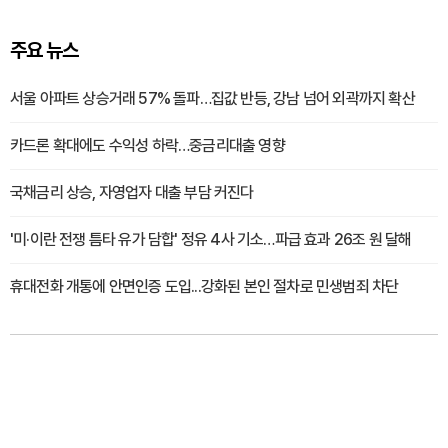
주요 뉴스
서울 아파트 상승거래 57% 돌파…집값 반등, 강남 넘어 외곽까지 확산
카드론 확대에도 수익성 하락…중금리대출 영향
국채금리 상승, 자영업자 대출 부담 커진다
'미·이란 전쟁 틈타 유가 담합' 정유 4사 기소…파급 효과 26조 원 달해
휴대전화 개통에 안면인증 도입...강화된 본인 절차로 민생범죄 차단