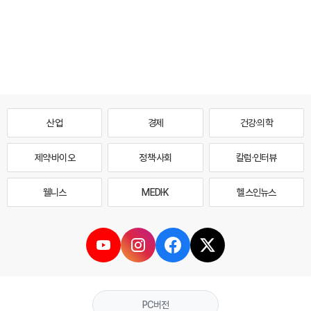
산업
경제
건강·의학
제약·바이오
정책·사회
칼럼·인터뷰
웰니스
MEDI·K
헬스인뉴스
PC버전