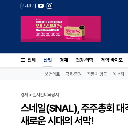
기사제보
전체
산업
경제
건강·의학
제약·바이오
보건의료
금융·증권
자동차·항공
에너지
경제 > 실시간미국공시
스네일(SNAL), 주주총회 대
새로운 시대의 서막!