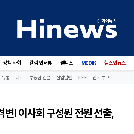
스네일(SNAL), 주주총회 대격변! 이사회 구성원 전원 선출, 새로운 시대의 서막!
정책·사회
칼럼·인터뷰
웰니스
MEDIK
헬스인뉴스
유통
테크
부동산·건설
산업일반
ESG
인사·부고
격변! 이사회 구성원 전원 선출,