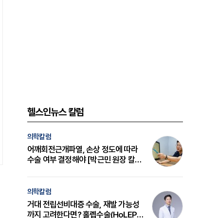
헬스인뉴스 칼럼
의학칼럼
어깨회전근개파열, 손상 정도에 따라
수술 여부 결정해야 [박근민 원장 칼
럼]
의학칼럼
거대 전립선비대증 수술, 재발 가능성
까지 고려한다면? 홀렙수술(HoLEP)