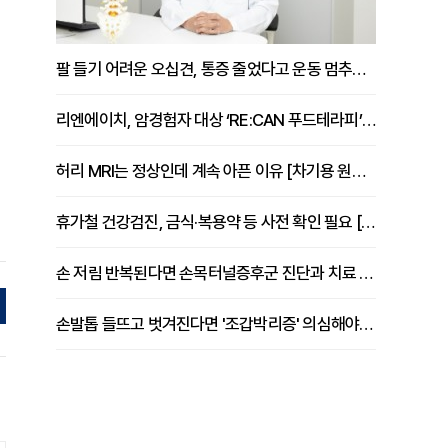
팔 들기 어려운 오십견, 통증 줄었다고 운동 멈추면 안 되는 이유 [이병욱 원장 칼럼]
리엔에이치, 암경험자 대상 ‘RE:CAN 푸드테라피’ 운영
의
허리 MRI는 정상인데 계속 아픈 이유 [차기용 원장 칼럼]
휴가철 건강검진, 금식·복용약 등 사전 확인 필요 [정도감 원장 칼럼]
손 저림 반복된다면 손목터널증후군 진단과 치료 시기 살펴야 [김동현 원장 칼럼]
손발톱 들뜨고 벗겨진다면 '조갑박리증' 의심해야 [김철윤 원장 칼럼]