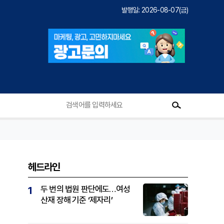
발행일: 2026-08-07(금)
헤드라인
두 번의 법원 판단에도…여성
1
산재 장해 기준 ‘제자리’