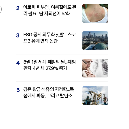
아토피 피부염, 여름철에도 관
2
리 필요...땀·자외선이 악화 요
인
ESG 공시 의무화 첫발…스코
3
프3 유예·면책 논란
8월 1일 세계 폐암의 날...폐암
4
환자 4년 새 27.9% 증가
검은 황금 석유의 지정학...독
5
점에서 파동, 그리고 탈탄소 패
권까지