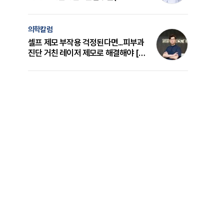
의 원리와 선택 기준 [길건 원장 칼럼]
의학칼럼
셀프 제모 부작용 걱정된다면...피부과
진단 거친 레이저 제모로 해결해야 [변
준석 원장 칼럼]