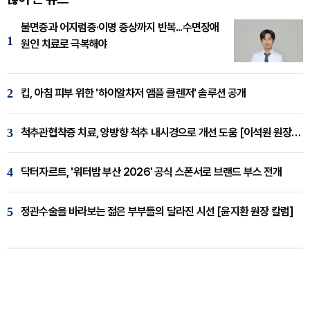
불면증과 어지럼증·이명 증상까지 반복...수면장애
1
원인 치료로 극복해야
2
킵, 아침 피부 위한 '하이알차저 앰플 클렌저' 솔루션 공개
3
척추관협착증 치료, 양방향 척추 내시경으로 개선 도움 [이석원 원장 칼럼]
4
닥터자르트, '워터밤 부산 2026' 공식 스폰서로 브랜드 부스 전개
5
정관수술을 바라보는 젊은 부부들의 달라진 시선 [윤지환 원장 칼럼]