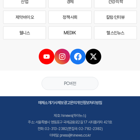
산업
경제
건강·의학
제약·바이오
정책·사회
칼럼·인터뷰
웰니스
MEDI·K
헬스인뉴스
PC버전
매체소개
기사제보
광고문의
개인정보처리방침
제호: hinews(하이뉴스)
주소: 서울특별시 영등포구 국제금융로2길 17 시티플라자 421호
전화: 02-313-2382(편집국: 02-782-2382)
이메일: press@hinews.co.kr