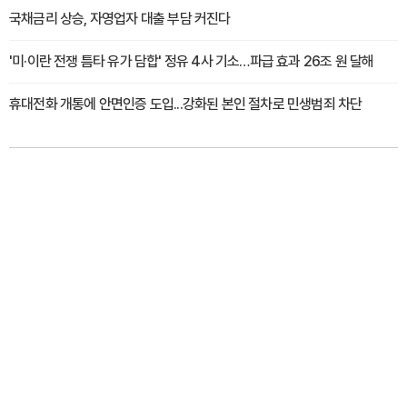
국채금리 상승, 자영업자 대출 부담 커진다
'미·이란 전쟁 틈타 유가 담합' 정유 4사 기소…파급 효과 26조 원 달해
휴대전화 개통에 안면인증 도입...강화된 본인 절차로 민생범죄 차단