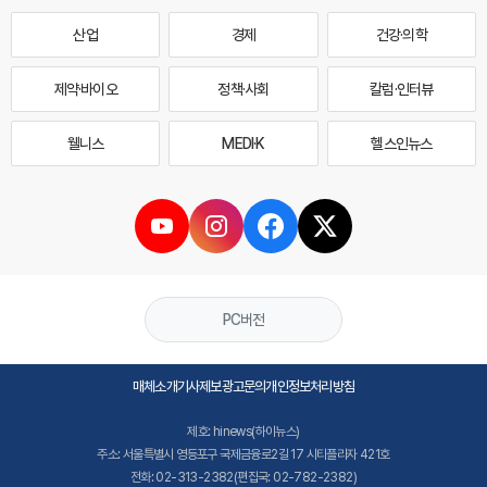
산업
경제
건강·의학
제약·바이오
정책·사회
칼럼·인터뷰
웰니스
MEDI·K
헬스인뉴스
PC버전
매체소개
기사제보
광고문의
개인정보처리방침
제호: hinews(하이뉴스)
주소: 서울특별시 영등포구 국제금융로2길 17 시티플라자 421호
전화: 02-313-2382(편집국: 02-782-2382)