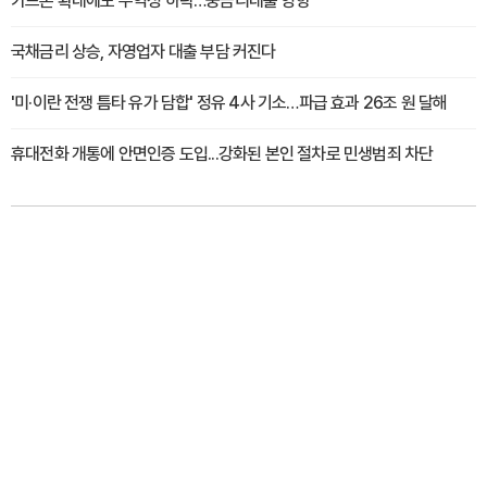
카드론 확대에도 수익성 하락…중금리대출 영향
국채금리 상승, 자영업자 대출 부담 커진다
'미·이란 전쟁 틈타 유가 담합' 정유 4사 기소…파급 효과 26조 원 달해
휴대전화 개통에 안면인증 도입...강화된 본인 절차로 민생범죄 차단