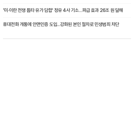
'미·이란 전쟁 틈타 유가 담합' 정유 4사 기소…파급 효과 26조 원 달해
휴대전화 개통에 안면인증 도입...강화된 본인 절차로 민생범죄 차단