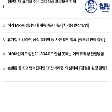
청년피자, 요기요 주문 고객 대상 프로모션 전개
1
2
허리 MRI는 정상인데 계속 아픈 이유 [차기용 원장 칼럼]
3
휴가철 건강검진, 금식·복용약 등 사전 확인 필요 [정도감 원장 칼럼]
4
"40대인데 오십견?"...3040도 안심 못하는 어깨 유착성 관절낭염
5
손발톱 들뜨고 벗겨진다면 '조갑박리증' 의심해야 [김철윤 원장 칼럼]