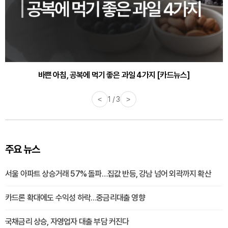
30대부터 유병률 2배...여자에게 꼭 필요한 검사는? [카드뉴스]
바쁜 아침, 공복에 먹기 좋은 과일 4가지 [카드뉴스]
<
1 / 3
>
주요 뉴스
서울 아파트 상승거래 57% 돌파…집값 반등, 강남 넘어 외곽까지 확산
카드론 확대에도 수익성 하락…중금리대출 영향
국채금리 상승, 자영업자 대출 부담 커진다