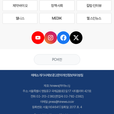
제약·바이오
정책·사회
칼럼·인터뷰
웰니스
MEDI·K
헬스인뉴스
PC버전
매체소개
기사제보
광고문의
개인정보처리방침
제호: hinews(하이뉴스)
주소: 서울특별시 영등포구 국제금융로2길 17 시티플라자 421호
전화: 02-313-2382(편집국: 02-782-2382)
이메일: press@hinews.co.kr
등록번호: 서울,아04641 | 등록일: 2017. 8. 4