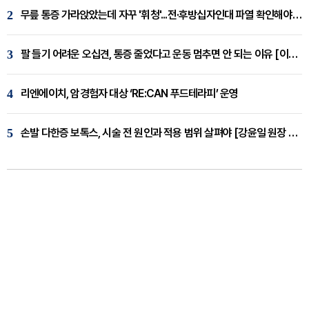
2
무릎 통증 가라앉았는데 자꾸 '휘청'...전·후방십자인대 파열 확인해야 [곽우경 원장 칼럼]
3
팔 들기 어려운 오십견, 통증 줄었다고 운동 멈추면 안 되는 이유 [이병욱 원장 칼럼]
4
리엔에이치, 암경험자 대상 ‘RE:CAN 푸드테라피’ 운영
5
손발 다한증 보톡스, 시술 전 원인과 적용 범위 살펴야 [강윤일 원장 칼럼]