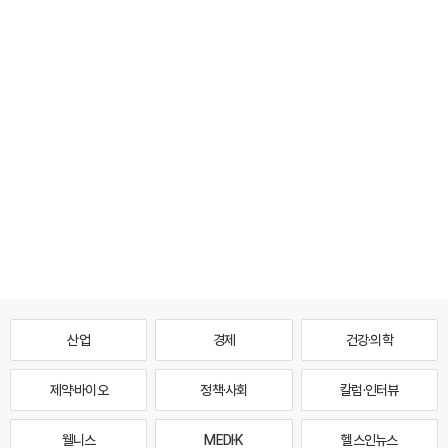
산업
경제
건강·의학
제약·바이오
정책·사회
칼럼·인터뷰
웰니스
MEDI·K
헬스인뉴스