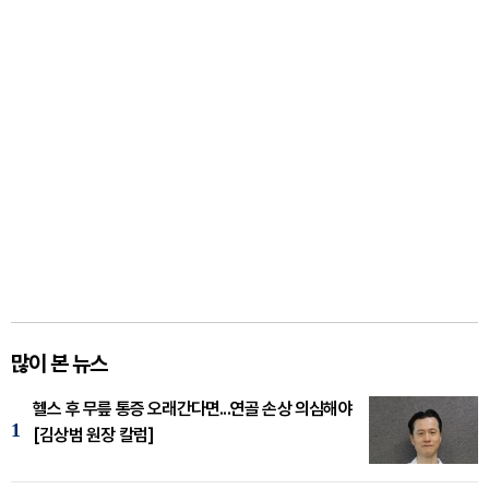
많이 본 뉴스
헬스 후 무릎 통증 오래간다면...연골 손상 의심해야
1
[김상범 원장 칼럼]