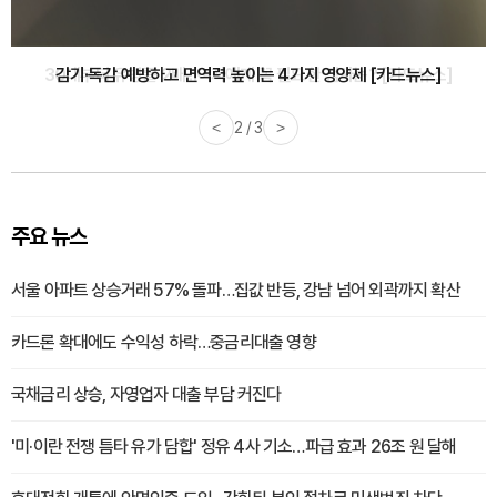
감기·독감 예방하고 면역력 높이는 4가지 영양제 [카드뉴스]
<
3 / 3
>
주요 뉴스
서울 아파트 상승거래 57% 돌파…집값 반등, 강남 넘어 외곽까지 확산
카드론 확대에도 수익성 하락…중금리대출 영향
국채금리 상승, 자영업자 대출 부담 커진다
'미·이란 전쟁 틈타 유가 담합' 정유 4사 기소…파급 효과 26조 원 달해