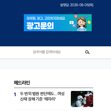
발행일: 2026-08-06(목)
헤드라인
두 번의 법원 판단에도…여성
1
산재 장해 기준 ‘제자리’