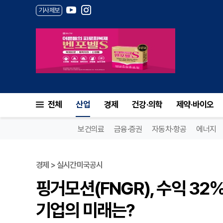
기사제보
전체
산업
경제
건강·의학
제약·바이오
보건의료
금융·증권
자동차·항공
에너지
경제 > 실시간미국공시
핑거모션(FNGR), 수익 32
기업의 미래는?