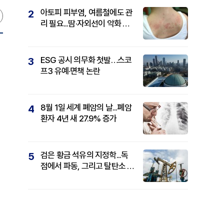
아토피 피부염, 여름철에도 관
2
리 필요...땀·자외선이 악화 요
인
ESG 공시 의무화 첫발…스코
3
프3 유예·면책 논란
8월 1일 세계 폐암의 날...폐암
4
환자 4년 새 27.9% 증가
검은 황금 석유의 지정학...독
5
점에서 파동, 그리고 탈탄소 패
권까지