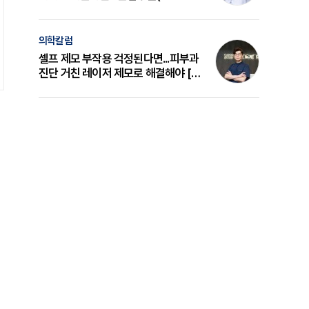
의 원리와 선택 기준 [길건 원장 칼럼]
의학칼럼
셀프 제모 부작용 걱정된다면...피부과
진단 거친 레이저 제모로 해결해야 [변
준석 원장 칼럼]