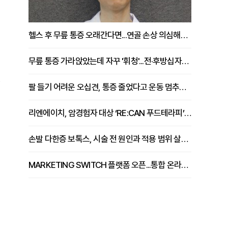
헬스 후 무릎 통증 오래간다면...연골 손상 의심해야 [김상범 원장 칼럼]
무릎 통증 가라앉았는데 자꾸 '휘청'...전·후방십자인대 파열 확인해야 [곽우경 원장 칼럼]
팔 들기 어려운 오십견, 통증 줄었다고 운동 멈추면 안 되는 이유 [이병욱 원장 칼럼]
리엔에이치, 암경험자 대상 ‘RE:CAN 푸드테라피’ 운영
손발 다한증 보톡스, 시술 전 원인과 적용 범위 살펴야 [강윤일 원장 칼럼]
MARKETING SWITCH 플랫폼 오픈...통합 온라인 마케팅 서비스 확대