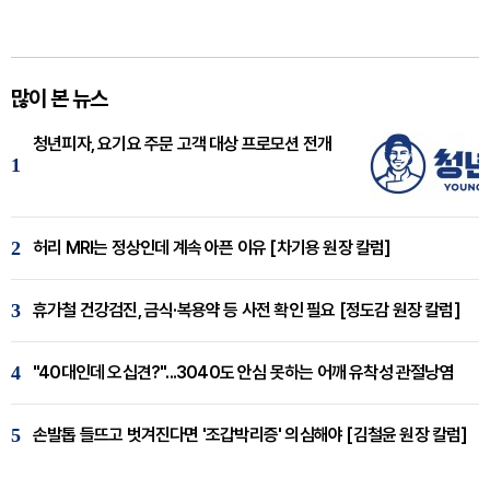
많이 본 뉴스
청년피자, 요기요 주문 고객 대상 프로모션 전개
1
2
허리 MRI는 정상인데 계속 아픈 이유 [차기용 원장 칼럼]
3
휴가철 건강검진, 금식·복용약 등 사전 확인 필요 [정도감 원장 칼럼]
4
"40대인데 오십견?"...3040도 안심 못하는 어깨 유착성 관절낭염
5
손발톱 들뜨고 벗겨진다면 '조갑박리증' 의심해야 [김철윤 원장 칼럼]