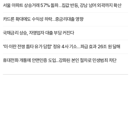
서울 아파트 상승거래 57% 돌파…집값 반등, 강남 넘어 외곽까지 확산
카드론 확대에도 수익성 하락…중금리대출 영향
국채금리 상승, 자영업자 대출 부담 커진다
'미·이란 전쟁 틈타 유가 담합' 정유 4사 기소…파급 효과 26조 원 달해
휴대전화 개통에 안면인증 도입...강화된 본인 절차로 민생범죄 차단