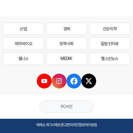
산업
경제
건강·의학
제약·바이오
정책·사회
칼럼·인터뷰
웰니스
MEDI·K
헬스인뉴스
PC버전
매체소개
기사제보
광고문의
개인정보처리방침