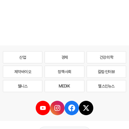
산업
경제
건강·의학
제약·바이오
정책·사회
칼럼·인터뷰
웰니스
MEDI·K
헬스인뉴스