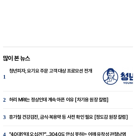
많이 본 뉴스
청년피자, 요기요 주문 고객 대상 프로모션 전개
1
2
허리 MRI는 정상인데 계속 아픈 이유 [차기용 원장 칼럼]
3
휴가철 건강검진, 금식·복용약 등 사전 확인 필요 [정도감 원장 칼럼]
4
"40대인데 오십견?"...3040도 안심 못하는 어깨 유착성 관절낭염