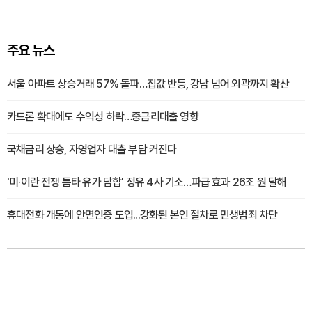
주요 뉴스
서울 아파트 상승거래 57% 돌파…집값 반등, 강남 넘어 외곽까지 확산
카드론 확대에도 수익성 하락…중금리대출 영향
국채금리 상승, 자영업자 대출 부담 커진다
'미·이란 전쟁 틈타 유가 담합' 정유 4사 기소…파급 효과 26조 원 달해
휴대전화 개통에 안면인증 도입...강화된 본인 절차로 민생범죄 차단