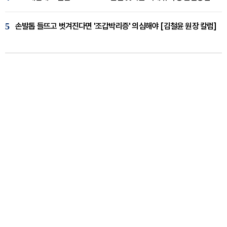
5
손발톱 들뜨고 벗겨진다면 '조갑박리증' 의심해야 [김철윤 원장 칼럼]