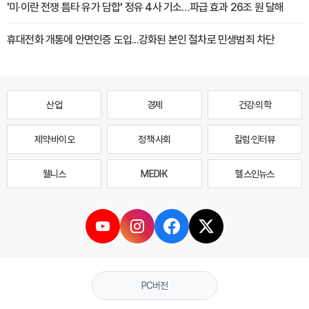
'미·이란 전쟁 틈타 유가 담합' 정유 4사 기소…파급 효과 26조 원 달해
휴대전화 개통에 안면인증 도입...강화된 본인 절차로 민생범죄 차단
산업
경제
건강·의학
제약·바이오
정책·사회
칼럼·인터뷰
웰니스
MEDI·K
헬스인뉴스
PC버전