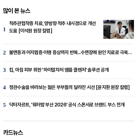
많이 본 뉴스
척추관협착증 치료, 양방향 척추 내시경으로 개선
1
도움 [이석원 원장 칼럼]
2
불면증과 어지럼증·이명 증상까지 반복...수면장애 원인 치료로 극복해야
3
킵, 아침 피부 위한 '하이알차저 앰플 클렌저' 솔루션 공개
4
정관수술을 바라보는 젊은 부부들의 달라진 시선 [윤지환 원장 칼럼]
5
닥터자르트, '워터밤 부산 2026' 공식 스폰서로 브랜드 부스 전개
카드뉴스