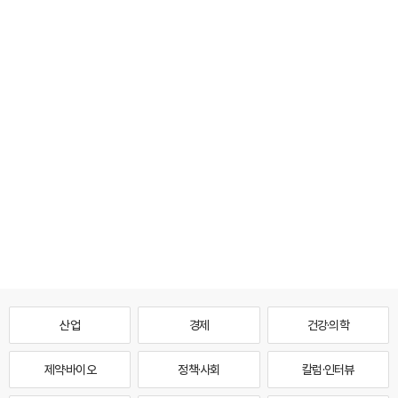
산업
경제
건강·의학
제약·바이오
정책·사회
칼럼·인터뷰