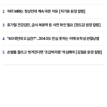
2
허리 MRI는 정상인데 계속 아픈 이유 [차기용 원장 칼럼]
3
휴가철 건강검진, 금식·복용약 등 사전 확인 필요 [정도감 원장 칼럼]
4
"40대인데 오십견?"...3040도 안심 못하는 어깨 유착성 관절낭염
5
손발톱 들뜨고 벗겨진다면 '조갑박리증' 의심해야 [김철윤 원장 칼럼]