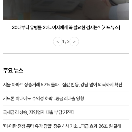
30대부터 유병률 2배...여자에게 꼭 필요한 검사는? [카드뉴스]
<
2 / 3
>
주요 뉴스
서울 아파트 상승거래 57% 돌파…집값 반등, 강남 넘어 외곽까지 확산
카드론 확대에도 수익성 하락…중금리대출 영향
국채금리 상승, 자영업자 대출 부담 커진다
'미·이란 전쟁 틈타 유가 담합' 정유 4사 기소…파급 효과 26조 원 달해