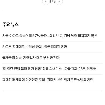
<
1 / 3
>
주요 뉴스
서울 아파트 상승거래 57% 돌파…집값 반등, 강남 넘어 외곽까지 확산
카드론 확대에도 수익성 하락…중금리대출 영향
국채금리 상승, 자영업자 대출 부담 커진다
'미·이란 전쟁 틈타 유가 담합' 정유 4사 기소…파급 효과 26조 원 달해
휴대전화 개통에 안면인증 도입...강화된 본인 절차로 민생범죄 차단