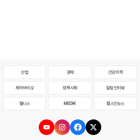
산업
경제
건강·의학
제약·바이오
정책·사회
칼럼·인터뷰
웰니스
MEDI·K
헬스인뉴스