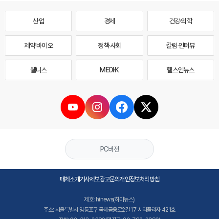
산업
경제
건강·의학
제약·바이오
정책·사회
칼럼·인터뷰
웰니스
MEDI·K
헬스인뉴스
PC버전
매체소개
기사제보
광고문의
개인정보처리방침
제호: hinews(하이뉴스)
주소: 서울특별시 영등포구 국제금융로2길 17 시티플라자 421호