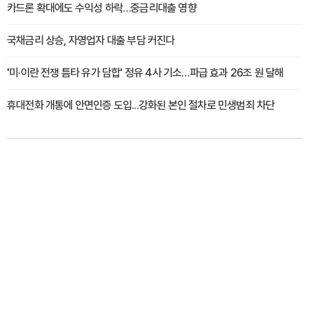
카드론 확대에도 수익성 하락…중금리대출 영향
국채금리 상승, 자영업자 대출 부담 커진다
'미·이란 전쟁 틈타 유가 담합' 정유 4사 기소…파급 효과 26조 원 달해
휴대전화 개통에 안면인증 도입...강화된 본인 절차로 민생범죄 차단