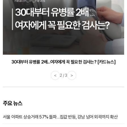
감기·독감 예방하고 면역력 높이는 4가지 영양제 [카드뉴스]
<
3 / 3
>
주요 뉴스
서울 아파트 상승거래 57% 돌파…집값 반등, 강남 넘어 외곽까지 확산