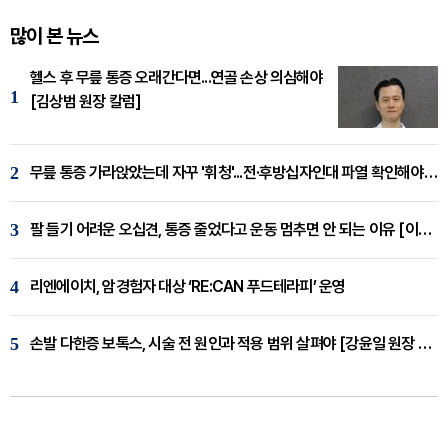
많이 본 뉴스
헬스 후 무릎 통증 오래간다면...연골 손상 의심해야
1
[김상범 원장 칼럼]
2
무릎 통증 가라앉았는데 자꾸 '휘청'...전·후방십자인대 파열 확인해야 [곽우경 원장 칼럼]
3
팔 들기 어려운 오십견, 통증 줄었다고 운동 멈추면 안 되는 이유 [이병욱 원장 칼럼]
4
리엔에이치, 암경험자 대상 ‘RE:CAN 푸드테라피’ 운영
5
손발 다한증 보톡스, 시술 전 원인과 적용 범위 살펴야 [강윤일 원장 칼럼]