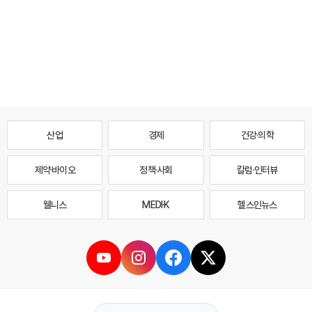
산업
경제
건강·의학
제약·바이오
정책·사회
칼럼·인터뷰
웰니스
MEDI·K
헬스인뉴스