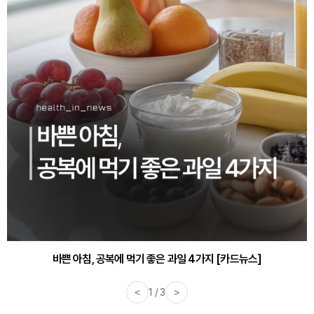
바쁜 아침, 공복에 먹기 좋은 과일 4가지 [카드뉴스]
<
1 / 3
>