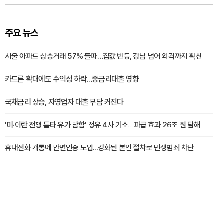
주요 뉴스
서울 아파트 상승거래 57% 돌파…집값 반등, 강남 넘어 외곽까지 확산
카드론 확대에도 수익성 하락…중금리대출 영향
국채금리 상승, 자영업자 대출 부담 커진다
'미·이란 전쟁 틈타 유가 담합' 정유 4사 기소…파급 효과 26조 원 달해
휴대전화 개통에 안면인증 도입...강화된 본인 절차로 민생범죄 차단