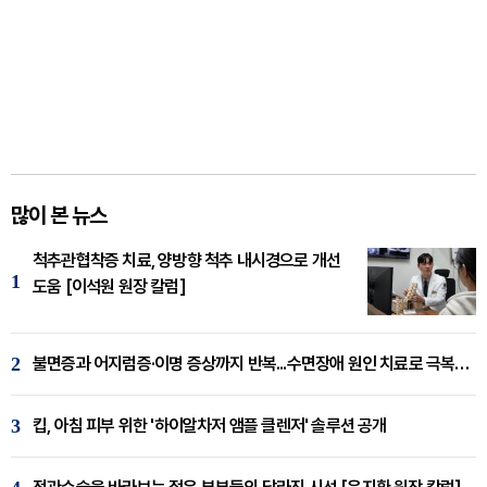
많이 본 뉴스
척추관협착증 치료, 양방향 척추 내시경으로 개선
1
도움 [이석원 원장 칼럼]
2
불면증과 어지럼증·이명 증상까지 반복...수면장애 원인 치료로 극복해야
3
킵, 아침 피부 위한 '하이알차저 앰플 클렌저' 솔루션 공개