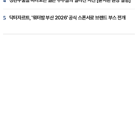
4
정관수술을 바라보는 젊은 부부들의 달라진 시선 [윤지환 원장 칼럼]
5
닥터자르트, '워터밤 부산 2026' 공식 스폰서로 브랜드 부스 전개