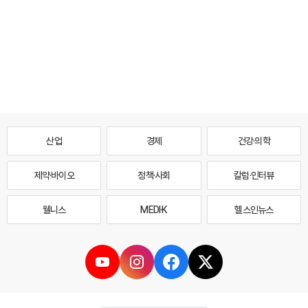
산업
경제
건강·의학
제약·바이오
정책·사회
칼럼·인터뷰
웰니스
MEDI·K
헬스인뉴스