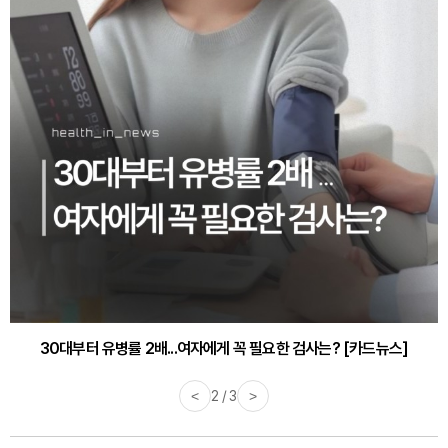
30대부터 유병률 2배...여자에게 꼭 필요한 검사는? [카드뉴스]
감기·독감 예방하고 면역력 높이는 4가지 영양제 [카드뉴스]
<
2 / 3
>