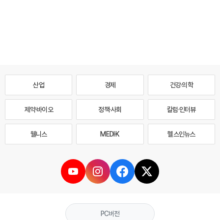
산업
경제
건강·의학
제약·바이오
정책·사회
칼럼·인터뷰
웰니스
MEDI·K
헬스인뉴스
PC버전