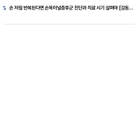
5
손 저림 반복된다면 손목터널증후군 진단과 치료 시기 살펴야 [김동현 원장 칼럼]