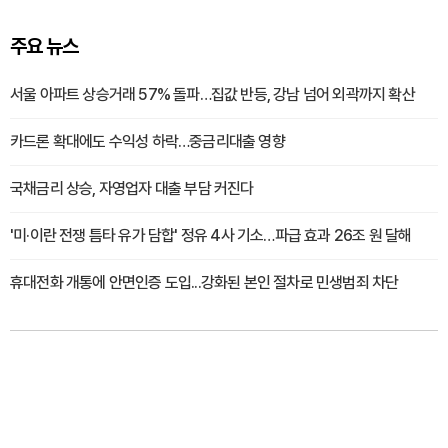
주요 뉴스
서울 아파트 상승거래 57% 돌파…집값 반등, 강남 넘어 외곽까지 확산
카드론 확대에도 수익성 하락…중금리대출 영향
국채금리 상승, 자영업자 대출 부담 커진다
'미·이란 전쟁 틈타 유가 담합' 정유 4사 기소…파급 효과 26조 원 달해
휴대전화 개통에 안면인증 도입...강화된 본인 절차로 민생범죄 차단