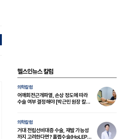
헬스인뉴스 칼럼
의학칼럼
어깨회전근개파열, 손상 정도에 따라
수술 여부 결정해야 [박근민 원장 칼
럼]
의학칼럼
거대 전립선비대증 수술, 재발 가능성
까지 고려한다면? 홀렙수술(HoLEP)