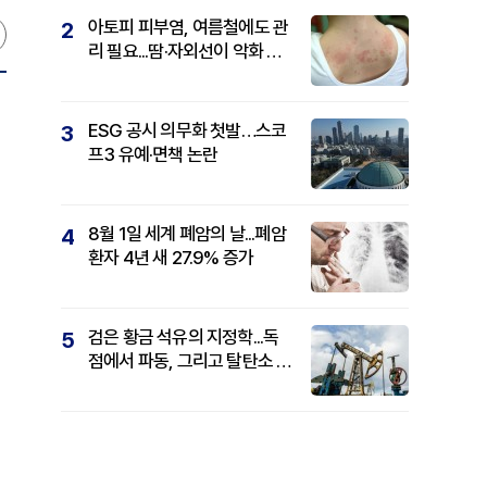
아토피 피부염, 여름철에도 관
2
리 필요...땀·자외선이 악화 요
인
ESG 공시 의무화 첫발…스코
3
프3 유예·면책 논란
8월 1일 세계 폐암의 날...폐암
4
환자 4년 새 27.9% 증가
검은 황금 석유의 지정학...독
5
점에서 파동, 그리고 탈탄소 패
권까지