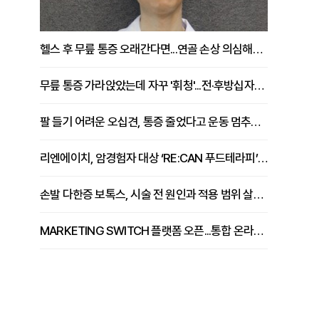
헬스 후 무릎 통증 오래간다면...연골 손상 의심해야 [김상범 원장 칼럼]
무릎 통증 가라앉았는데 자꾸 '휘청'...전·후방십자인대 파열 확인해야 [곽우경 원장 칼럼]
팔 들기 어려운 오십견, 통증 줄었다고 운동 멈추면 안 되는 이유 [이병욱 원장 칼럼]
리엔에이치, 암경험자 대상 ‘RE:CAN 푸드테라피’ 운영
손발 다한증 보톡스, 시술 전 원인과 적용 범위 살펴야 [강윤일 원장 칼럼]
MARKETING SWITCH 플랫폼 오픈...통합 온라인 마케팅 서비스 확대