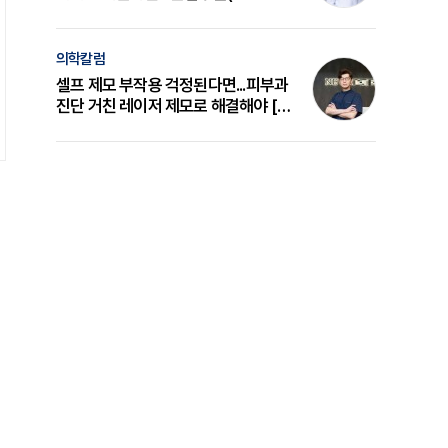
의 원리와 선택 기준 [길건 원장 칼럼]
의학칼럼
셀프 제모 부작용 걱정된다면...피부과
진단 거친 레이저 제모로 해결해야 [변
준석 원장 칼럼]