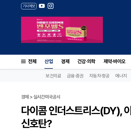
기사제보
전체
산업
경제
건강·의학
제약·바이오
보건의료
금융·증권
자동차·항공
에너지
경제 > 실시간미국공시
다이콤 인더스트리스(DY), 
신호탄?