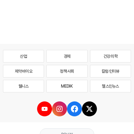
산업
경제
건강·의학
제약·바이오
정책·사회
칼럼·인터뷰
웰니스
MEDI·K
헬스인뉴스