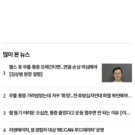
많이 본 뉴스
헬스 후 무릎 통증 오래간다면...연골 손상 의심해야
1
[김상범 원장 칼럼]
2
무릎 통증 가라앉았는데 자꾸 '휘청'...전·후방십자인대 파열 확인해야 [곽우경 원장 칼럼]
3
팔 들기 어려운 오십견, 통증 줄었다고 운동 멈추면 안 되는 이유 [이병욱 원장 칼럼]
4
리엔에이치, 암경험자 대상 ‘RE:CAN 푸드테라피’ 운영