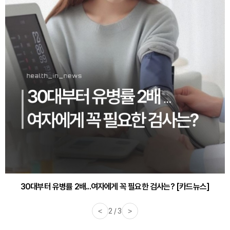
30대부터 유병률 2배...여자에게 꼭 필요한 검사는? [카드뉴스]
감기·독감 예방하고 면역력 높이는 4가지 영양제 [카드뉴스]
<
2 / 3
>