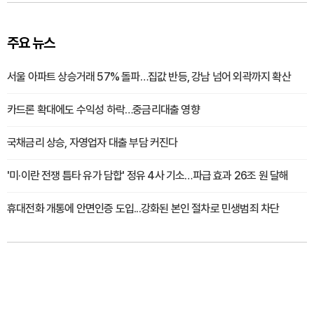
주요 뉴스
서울 아파트 상승거래 57% 돌파…집값 반등, 강남 넘어 외곽까지 확산
카드론 확대에도 수익성 하락…중금리대출 영향
국채금리 상승, 자영업자 대출 부담 커진다
'미·이란 전쟁 틈타 유가 담합' 정유 4사 기소…파급 효과 26조 원 달해
휴대전화 개통에 안면인증 도입...강화된 본인 절차로 민생범죄 차단