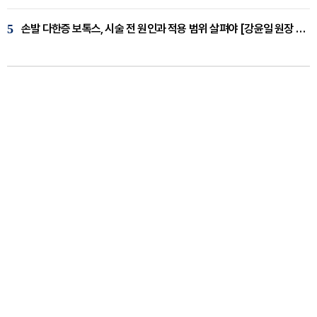
5
손발 다한증 보톡스, 시술 전 원인과 적용 범위 살펴야 [강윤일 원장 칼럼]