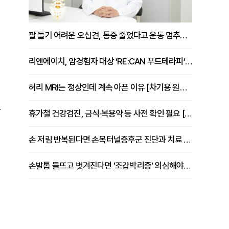
팔 들기 어려운 오십견, 통증 줄었다고 운동 멈추면 안 되는 이유 [이병욱 원장 칼럼]
리엔에이치, 암경험자 대상 ‘RE:CAN 푸드테라피’ 운영
허리 MRI는 정상인데 계속 아픈 이유 [차기용 원장 칼럼]
한
휴가철 건강검진, 금식·복용약 등 사전 확인 필요 [정도감 원장 칼럼]
손 저림 반복된다면 손목터널증후군 진단과 치료 시기 살펴야 [김동현 원장 칼럼]
손발톱 들뜨고 벗겨진다면 '조갑박리증' 의심해야 [김철윤 원장 칼럼]