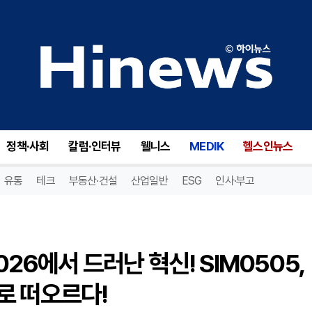
넥스큐어(NXTC), ASCO 2026에서 드러난 혁신! SIM0505, 자궁암 치료의 새로운 희망으로 떠오르다!
정책·사회
칼럼·인터뷰
웰니스
MEDIK
헬스인뉴스
유통
테크
부동산·건설
산업일반
ESG
인사·부고
026에서 드러난 혁신! SIM0505,
로 떠오르다!