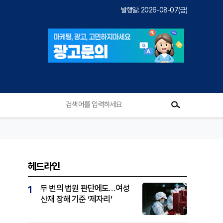
발행일: 2026-08-07(금)
헤드라인
두 번의 법원 판단에도…여성
1
산재 장해 기준 ‘제자리’