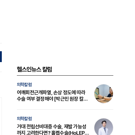
헬스인뉴스 칼럼
의학칼럼
어깨회전근개파열, 손상 정도에 따라
수술 여부 결정해야 [박근민 원장 칼
럼]
의학칼럼
거대 전립선비대증 수술, 재발 가능성
까지 고려한다면? 홀렙수술(HoLEP)