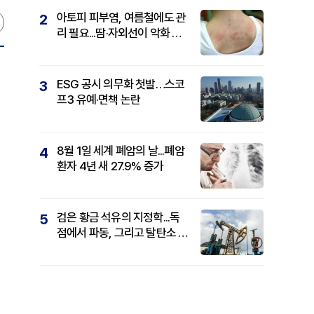
아토피 피부염, 여름철에도 관
2
리 필요...땀·자외선이 악화 요
인
ESG 공시 의무화 첫발…스코
3
프3 유예·면책 논란
8월 1일 세계 폐암의 날...폐암
4
환자 4년 새 27.9% 증가
검은 황금 석유의 지정학...독
5
점에서 파동, 그리고 탈탄소 패
권까지