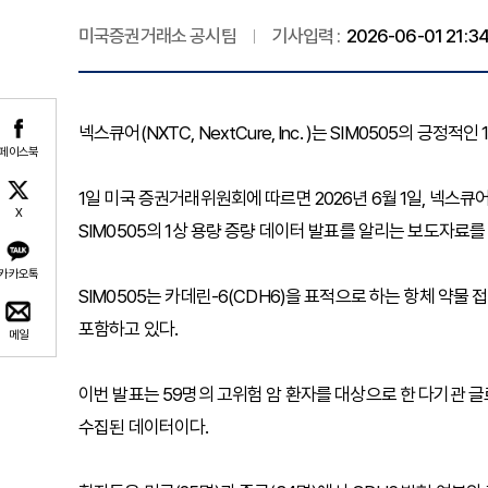
미국증권거래소 공시팀
기사입력 :
2026-06-01 21:3
넥스큐어(NXTC, NextCure, Inc. )는 SIM0505의 긍정
페이스북
1일 미국 증권거래위원회에 따르면 2026년 6월 1일, 넥스큐
X
SIM0505의 1상 용량 증량 데이터 발표를 알리는 보도자료를
카카오톡
SIM0505는 카데린-6(CDH6)을 표적으로 하는 항체 약물 
포함하고 있다.
메일
이번 발표는 59명의 고위험 암 환자를 대상으로 한 다기관 글로
수집된 데이터이다.