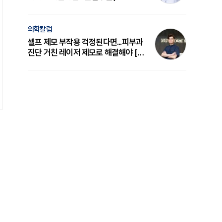
의 원리와 선택 기준 [길건 원장 칼럼]
의학칼럼
셀프 제모 부작용 걱정된다면...피부과
진단 거친 레이저 제모로 해결해야 [변
준석 원장 칼럼]