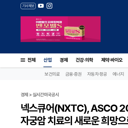
기사제보
전체
산업
경제
건강·의학
제약·바이오
보건의료
금융·증권
자동차·항공
에너지
경제 > 실시간미국공시
넥스큐어(NXTC), ASCO 2
자궁암 치료의 새로운 희망으