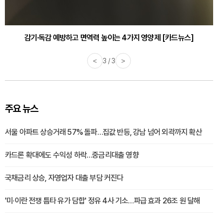
감기·독감 예방하고 면역력 높이는 4가지 영양제 [카드뉴스]
<
3 / 3
>
주요 뉴스
서울 아파트 상승거래 57% 돌파…집값 반등, 강남 넘어 외곽까지 확산
카드론 확대에도 수익성 하락…중금리대출 영향
국채금리 상승, 자영업자 대출 부담 커진다
'미·이란 전쟁 틈타 유가 담합' 정유 4사 기소…파급 효과 26조 원 달해