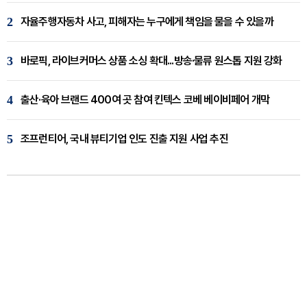
2
자율주행자동차 사고, 피해자는 누구에게 책임을 물을 수 있을까
3
바로픽, 라이브커머스 상품 소싱 확대...방송·물류 원스톱 지원 강화
4
출산·육아 브랜드 400여 곳 참여 킨텍스 코베 베이비페어 개막
5
조프런티어, 국내 뷰티기업 인도 진출 지원 사업 추진