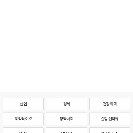
산업
경제
건강·의학
제약·바이오
정책·사회
칼럼·인터뷰