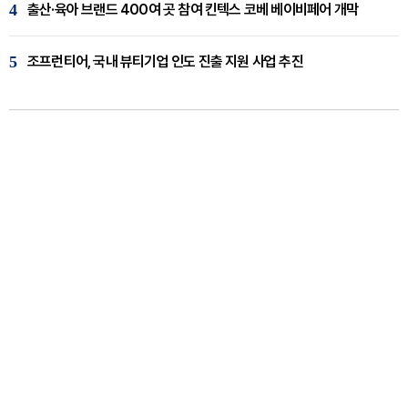
4
출산·육아 브랜드 400여 곳 참여 킨텍스 코베 베이비페어 개막
5
조프런티어, 국내 뷰티기업 인도 진출 지원 사업 추진