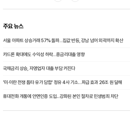
주요 뉴스
서울 아파트 상승거래 57% 돌파…집값 반등, 강남 넘어 외곽까지 확산
카드론 확대에도 수익성 하락…중금리대출 영향
국채금리 상승, 자영업자 대출 부담 커진다
'미·이란 전쟁 틈타 유가 담합' 정유 4사 기소…파급 효과 26조 원 달해
휴대전화 개통에 안면인증 도입...강화된 본인 절차로 민생범죄 차단