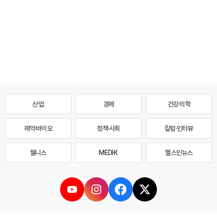
산업
경제
건강·의학
제약·바이오
정책·사회
칼럼·인터뷰
웰니스
MEDI·K
헬스인뉴스