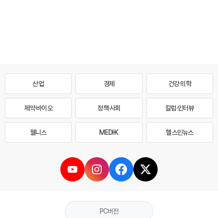
산업
경제
건강·의학
제약·바이오
정책·사회
칼럼·인터뷰
웰니스
MEDI·K
헬스인뉴스
PC버전