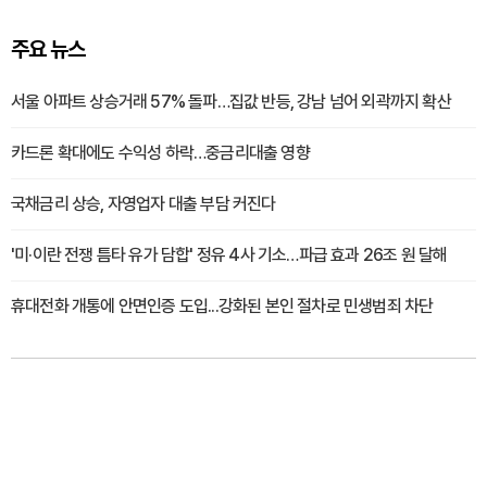
주요 뉴스
서울 아파트 상승거래 57% 돌파…집값 반등, 강남 넘어 외곽까지 확산
카드론 확대에도 수익성 하락…중금리대출 영향
국채금리 상승, 자영업자 대출 부담 커진다
'미·이란 전쟁 틈타 유가 담합' 정유 4사 기소…파급 효과 26조 원 달해
휴대전화 개통에 안면인증 도입...강화된 본인 절차로 민생범죄 차단