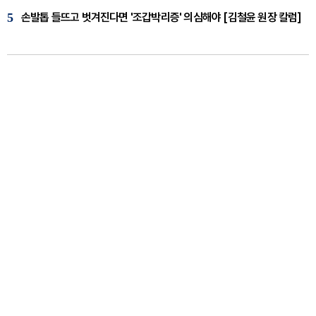
5
손발톱 들뜨고 벗겨진다면 '조갑박리증' 의심해야 [김철윤 원장 칼럼]