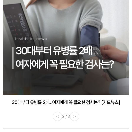
30대부터 유병률 2배...여자에게 꼭 필요한 검사는? [카드뉴스]
감기·독감 예방하고 면역력 높이는 4가지 영양제 [카드뉴스]
<
2 / 3
>