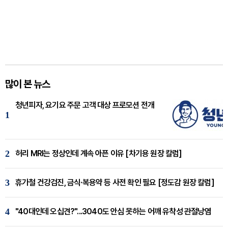
많이 본 뉴스
청년피자, 요기요 주문 고객 대상 프로모션 전개
1
2
허리 MRI는 정상인데 계속 아픈 이유 [차기용 원장 칼럼]
3
휴가철 건강검진, 금식·복용약 등 사전 확인 필요 [정도감 원장 칼럼]
4
"40대인데 오십견?"...3040도 안심 못하는 어깨 유착성 관절낭염