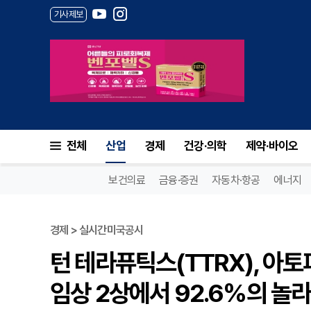
기사제보
전체
산업
경제
건강·의학
제약·바이오
보건의료
금융·증권
자동차·항공
에너지
경제 > 실시간미국공시
턴 테라퓨틱스(TTRX), 아토피
임상 2상에서 92.6%의 놀라