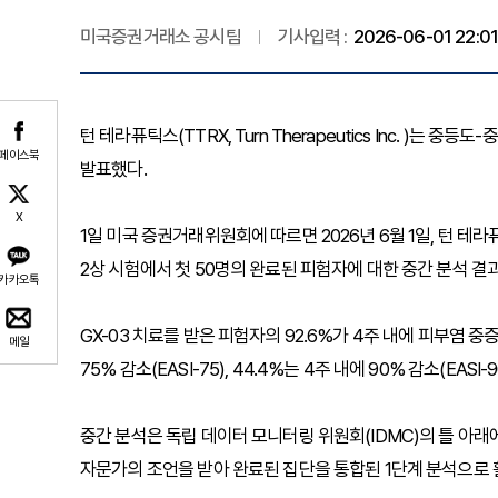
미국증권거래소 공시팀
기사입력 :
2026-06-01 22:01
턴 테라퓨틱스(TTRX, Turn Therapeutics Inc. )는 
페이스북
발표했다.
X
1일 미국 증권거래위원회에 따르면 2026년 6월 1일, 턴 테
2상 시험에서 첫 50명의 완료된 피험자에 대한 중간 분석 결
카카오톡
GX-03 치료를 받은 피험자의 92.6%가 4주 내에 피부염 중증
메일
75% 감소(EASI-75), 44.4%는 4주 내에 90% 감소(EASI-
중간 분석은 독립 데이터 모니터링 위원회(IDMC)의 틀 아래
자문가의 조언을 받아 완료된 집단을 통합된 1단계 분석으로