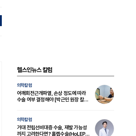
헬스인뉴스 칼럼
의학칼럼
어깨회전근개파열, 손상 정도에 따라
수술 여부 결정해야 [박근민 원장 칼
럼]
의학칼럼
거대 전립선비대증 수술, 재발 가능성
까지 고려한다면? 홀렙수술(HoLEP)