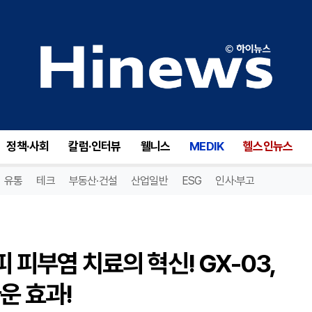
턴 테라퓨틱스(TTRX), 아토피 피부염 치료의 혁신! GX-03, 임상 2상에서 92.6%의 놀라운 효과!
정책·사회
칼럼·인터뷰
웰니스
MEDIK
헬스인뉴스
유통
테크
부동산·건설
산업일반
ESG
인사·부고
 피부염 치료의 혁신! GX-03,
운 효과!