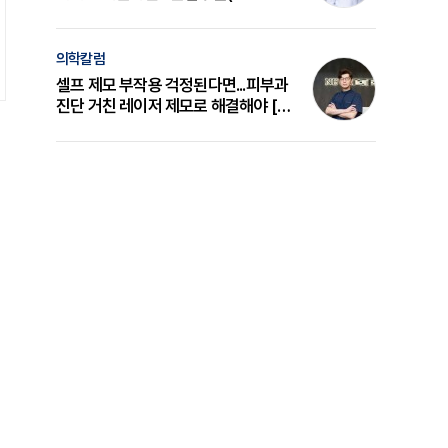
의 원리와 선택 기준 [길건 원장 칼럼]
의학칼럼
셀프 제모 부작용 걱정된다면...피부과
진단 거친 레이저 제모로 해결해야 [변
준석 원장 칼럼]