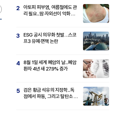
아토피 피부염, 여름철에도 관
2
리 필요...땀·자외선이 악화 요
인
ESG 공시 의무화 첫발…스코
3
프3 유예·면책 논란
8월 1일 세계 폐암의 날...폐암
4
환자 4년 새 27.9% 증가
검은 황금 석유의 지정학...독
5
점에서 파동, 그리고 탈탄소 패
권까지