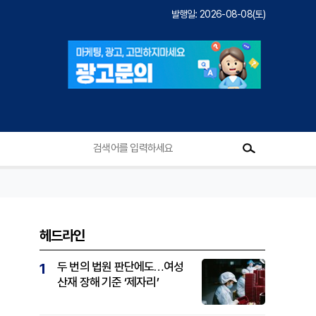
발행일: 2026-08-08(토)
헤드라인
두 번의 법원 판단에도…여성
1
산재 장해 기준 ‘제자리’