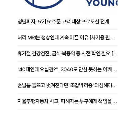
청년피자, 요기요 주문 고객 대상 프로모션 전개
허리 MRI는 정상인데 계속 아픈 이유 [차기용 원장 칼럼]
휴가철 건강검진, 금식·복용약 등 사전 확인 필요 [정도감 원장 칼럼]
"40대인데 오십견?"...3040도 안심 못하는 어깨 유착성 관절낭염
손발톱 들뜨고 벗겨진다면 '조갑박리증' 의심해야 [김철윤 원장 칼럼]
자율주행자동차 사고, 피해자는 누구에게 책임을 물을 수 있을까