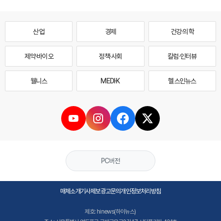
산업
경제
건강·의학
제약·바이오
정책·사회
칼럼·인터뷰
웰니스
MEDI·K
헬스인뉴스
PC버전
매체소개
기사제보
광고문의
개인정보처리방침
제호: hinews(하이뉴스)