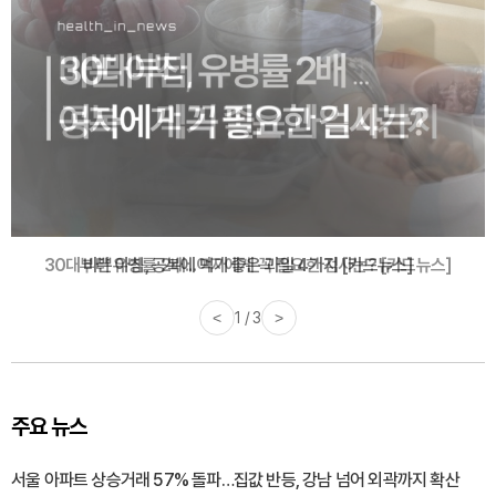
30대부터 유병률 2배...여자에게 꼭 필요한 검사는? [카드뉴스]
<
2 / 3
>
주요 뉴스
서울 아파트 상승거래 57% 돌파…집값 반등, 강남 넘어 외곽까지 확산