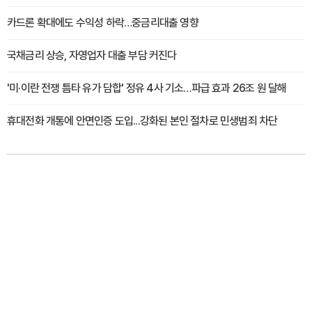
카드론 확대에도 수익성 하락…중금리대출 영향
국채금리 상승, 자영업자 대출 부담 커진다
'미·이란 전쟁 틈타 유가 담합' 정유 4사 기소…파급 효과 26조 원 달해
휴대전화 개통에 안면인증 도입...강화된 본인 절차로 민생범죄 차단