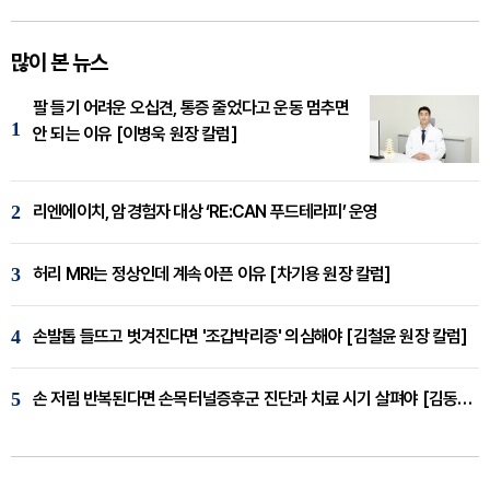
많이 본 뉴스
팔 들기 어려운 오십견, 통증 줄었다고 운동 멈추면
1
안 되는 이유 [이병욱 원장 칼럼]
2
리엔에이치, 암경험자 대상 ‘RE:CAN 푸드테라피’ 운영
3
허리 MRI는 정상인데 계속 아픈 이유 [차기용 원장 칼럼]
4
손발톱 들뜨고 벗겨진다면 '조갑박리증' 의심해야 [김철윤 원장 칼럼]
5
손 저림 반복된다면 손목터널증후군 진단과 치료 시기 살펴야 [김동현 원장 칼럼]