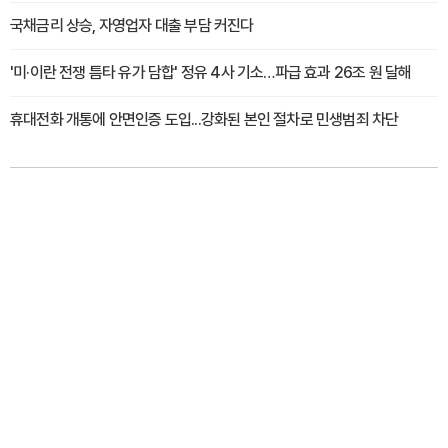
국채금리 상승, 자영업자 대출 부담 커진다
'미·이란 전쟁 틈타 유가 담합' 정유 4사 기소…파급 효과 26조 원 달해
휴대전화 개통에 안면인증 도입...강화된 본인 절차로 민생범죄 차단