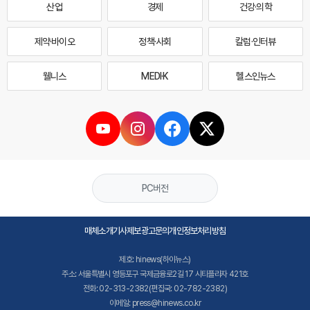
산업
경제
건강·의학
제약·바이오
정책·사회
칼럼·인터뷰
웰니스
MEDI·K
헬스인뉴스
PC버전
매체소개
기사제보
광고문의
개인정보처리방침
제호: hinews(하이뉴스)
주소: 서울특별시 영등포구 국제금융로2길 17 시티플라자 421호
전화: 02-313-2382(편집국: 02-782-2382)
이메일: press@hinews.co.kr