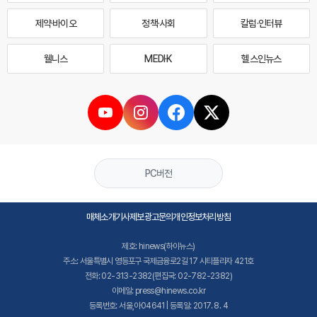
제약·바이오
정책·사회
칼럼·인터뷰
웰니스
MEDI·K
헬스인뉴스
PC버전
매체소개
기사제보
광고문의
개인정보처리방침
제호: hinews(하이뉴스)
주소: 서울특별시 영등포구 국제금융로2길 17 시티플라자 421호
전화: 02-313-2382(편집국: 02-782-2382)
이메일: press@hinews.co.kr
등록번호: 서울,아04641 | 등록일: 2017. 8. 4