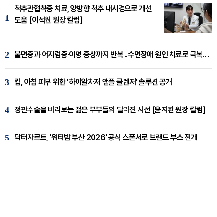
척추관협착증 치료, 양방향 척추 내시경으로 개선
1
도움 [이석원 원장 칼럼]
2
불면증과 어지럼증·이명 증상까지 반복...수면장애 원인 치료로 극복해야
3
킵, 아침 피부 위한 '하이알차저 앰플 클렌저' 솔루션 공개
4
정관수술을 바라보는 젊은 부부들의 달라진 시선 [윤지환 원장 칼럼]
5
닥터자르트, '워터밤 부산 2026' 공식 스폰서로 브랜드 부스 전개