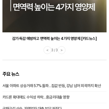
감기·독감 예방하고 면역력 높이는 4가지 영양제 [카드뉴스]
<
3 / 3
>
주요 뉴스
서울 아파트 상승거래 57% 돌파…집값 반등, 강남 넘어 외곽까지 확산
카드론 확대에도 수익성 하락…중금리대출 영향
국채금리 상승, 자영업자 대출 부담 커진다