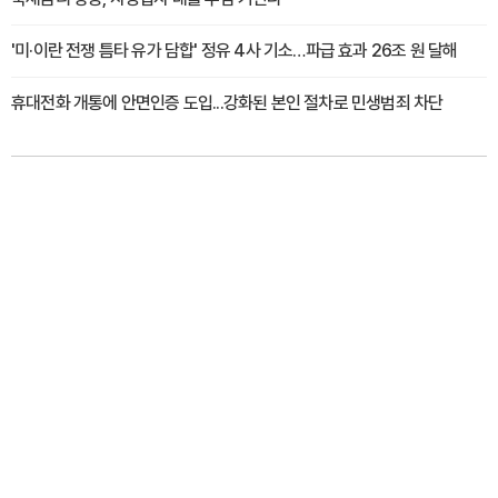
'미·이란 전쟁 틈타 유가 담합' 정유 4사 기소…파급 효과 26조 원 달해
휴대전화 개통에 안면인증 도입...강화된 본인 절차로 민생범죄 차단