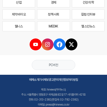
산업
경제
건강·의학
제약·바이오
정책·사회
칼럼·인터뷰
웰니스
MEDI·K
헬스인뉴스
PC버전
매체소개
기사제보
광고문의
개인정보처리방침
제호: hinews(하이뉴스)
주소: 서울특별시 영등포구 국제금융로2길 17 시티플라자 421호
전화: 02-313-2382(편집국: 02-782-2382)
이메일: press@hinews.co.kr