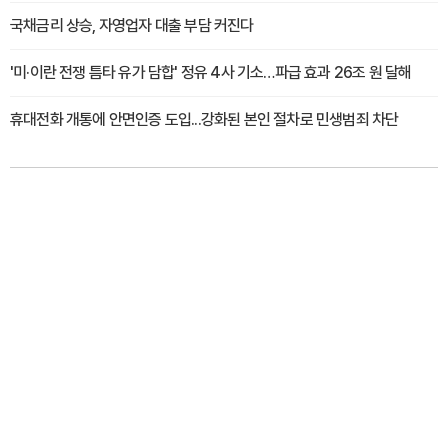
국채금리 상승, 자영업자 대출 부담 커진다
'미·이란 전쟁 틈타 유가 담합' 정유 4사 기소…파급 효과 26조 원 달해
휴대전화 개통에 안면인증 도입...강화된 본인 절차로 민생범죄 차단