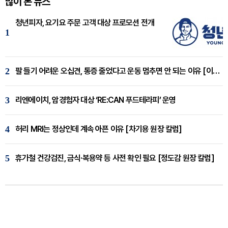
많이 본 뉴스
청년피자, 요기요 주문 고객 대상 프로모션 전개
1
2
팔 들기 어려운 오십견, 통증 줄었다고 운동 멈추면 안 되는 이유 [이병욱 원장 칼럼]
3
리엔에이치, 암경험자 대상 ‘RE:CAN 푸드테라피’ 운영
4
허리 MRI는 정상인데 계속 아픈 이유 [차기용 원장 칼럼]
5
휴가철 건강검진, 금식·복용약 등 사전 확인 필요 [정도감 원장 칼럼]