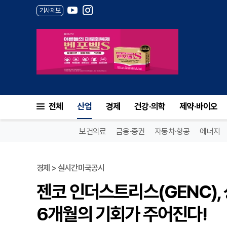
기사제보
전체
산업
경제
건강·의학
제약·바이오
보건의료
금융·증권
자동차·항공
에너지
경제 > 실시간미국공시
젠코 인더스트리스(GENC), 
6개월의 기회가 주어진다!