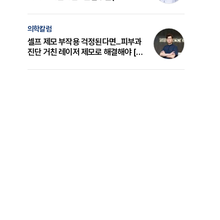
의 원리와 선택 기준 [길건 원장 칼럼]
의학칼럼
셀프 제모 부작용 걱정된다면...피부과
진단 거친 레이저 제모로 해결해야 [변
준석 원장 칼럼]