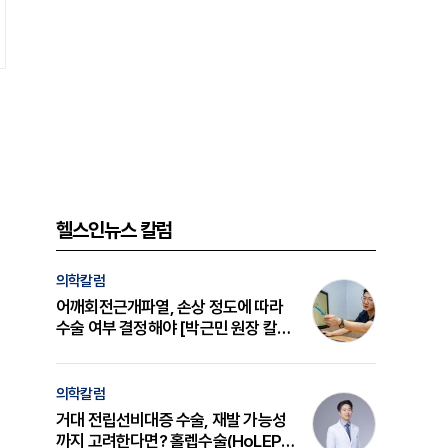
헬스인뉴스 칼럼
의학칼럼
어깨회전근개파열, 손상 정도에 따라
수술 여부 결정해야 [박근민 원장 칼
럼]
의학칼럼
거대 전립선비대증 수술, 재발 가능성
까지 고려한다면? 홀렙수술(HoLEP)