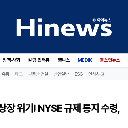
젠코 인더스트리스(GENC), 상장 위기! NYSE 규제 통지 수령, 6개월의 기회가 주어진다!
정책·사회
칼럼·인터뷰
웰니스
MEDIK
헬스인뉴스
유통
테크
부동산·건설
산업일반
ESG
인사·부고
상장 위기! NYSE 규제 통지 수령,