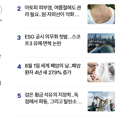
아토피 피부염, 여름철에도 관
2
리 필요...땀·자외선이 악화 요
인
ESG 공시 의무화 첫발…스코
3
프3 유예·면책 논란
는
8월 1일 세계 폐암의 날...폐암
4
환자 4년 새 27.9% 증가
에
검은 황금 석유의 지정학...독
5
점에서 파동, 그리고 탈탄소 패
권까지