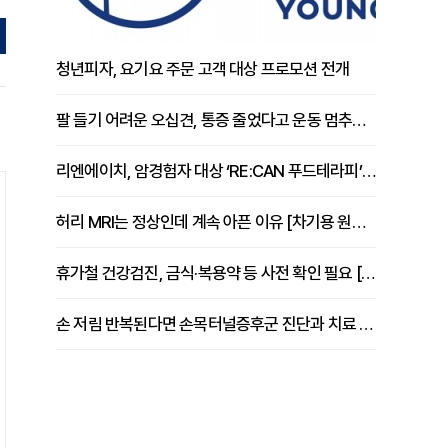
청년피자, 요기요 주문 고객 대상 프로모션 전개
팔 들기 어려운 오십견, 통증 줄었다고 운동 멈추면 안 되는 이유 [이병욱 원장 칼럼]
리엔에이치, 암경험자 대상 ‘RE:CAN 푸드테라피’ 운영
허리 MRI는 정상인데 계속 아픈 이유 [차기용 원장 칼럼]
휴가철 건강검진, 금식·복용약 등 사전 확인 필요 [정도감 원장 칼럼]
손 저림 반복된다면 손목터널증후군 진단과 치료 시기 살펴야 [김동현 원장 칼럼]