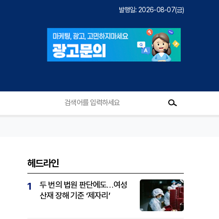
발행일: 2026-08-07(금)
헤드라인
두 번의 법원 판단에도…여성
1
산재 장해 기준 ‘제자리’