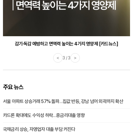
감기·독감 예방하고 면역력 높이는 4가지 영양제 [카드뉴스]
<
3 / 3
>
주요 뉴스
서울 아파트 상승거래 57% 돌파…집값 반등, 강남 넘어 외곽까지 확산
카드론 확대에도 수익성 하락…중금리대출 영향
국채금리 상승, 자영업자 대출 부담 커진다