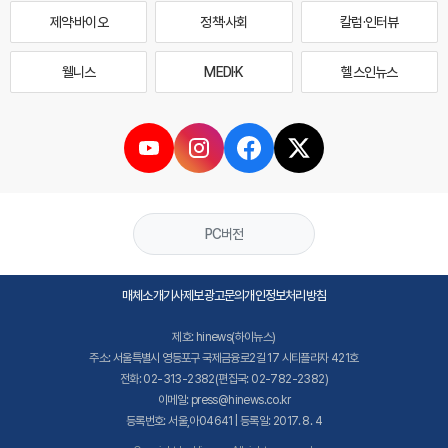
제약·바이오
정책·사회
칼럼·인터뷰
웰니스
MEDI·K
헬스인뉴스
PC버전
매체소개
기사제보
광고문의
개인정보처리방침
제호: hinews(하이뉴스)
주소: 서울특별시 영등포구 국제금융로2길 17 시티플라자 421호
전화: 02-313-2382(편집국: 02-782-2382)
이메일: press@hinews.co.kr
등록번호: 서울,아04641 | 등록일: 2017. 8. 4