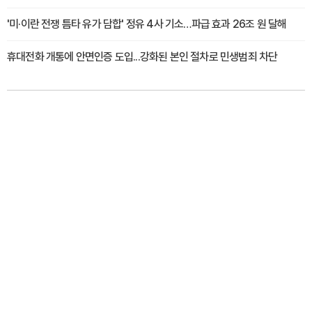
'미·이란 전쟁 틈타 유가 담합' 정유 4사 기소…파급 효과 26조 원 달해
휴대전화 개통에 안면인증 도입...강화된 본인 절차로 민생범죄 차단